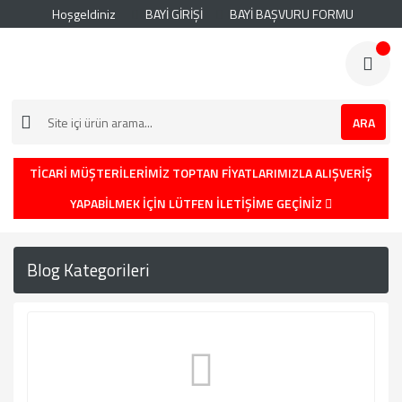
Hoşgeldiniz
BAYİ GİRİŞİ
BAYİ BAŞVURU FORMU
ARA
TİCARİ MÜŞTERİLERİMİZ TOPTAN FİYATLARIMIZLA ALIŞVERİŞ
YAPABİLMEK İÇİN LÜTFEN İLETİŞİME GEÇİNİZ
Blog Kategorileri