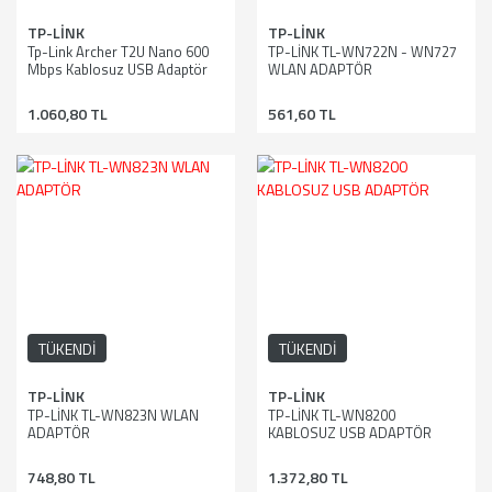
TP-LİNK
TP-LİNK
Tp-Link Archer T2U Nano 600
TP-LİNK TL-WN722N - WN727
Mbps Kablosuz USB Adaptör
WLAN ADAPTÖR
AC600
1.060,80 TL
561,60 TL
TÜKENDİ
TÜKENDİ
TP-LİNK
TP-LİNK
TP-LİNK TL-WN823N WLAN
TP-LİNK TL-WN8200
ADAPTÖR
KABLOSUZ USB ADAPTÖR
748,80 TL
1.372,80 TL