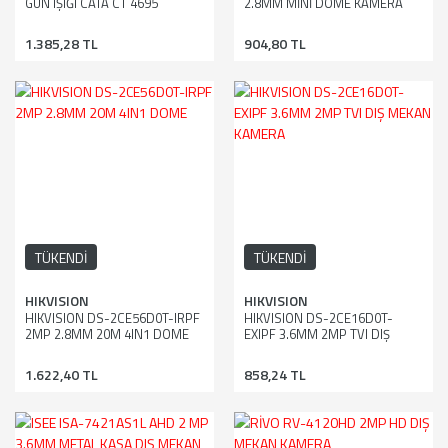
GÜN IŞIĞI CATA CT 4695
2.8MM MİNİ DOME KAMERA
1.385,28 TL
904,80 TL
TÜKENDİ
TÜKENDİ
HIKVISION
HIKVISION
HIKVISION DS-2CE56D0T-IRPF
HIKVISION DS-2CE16D0T-
2MP 2.8MM 20M 4IN1 DOME
EXIPF 3.6MM 2MP TVI DIŞ
MEKAN KAMERA
1.622,40 TL
858,24 TL