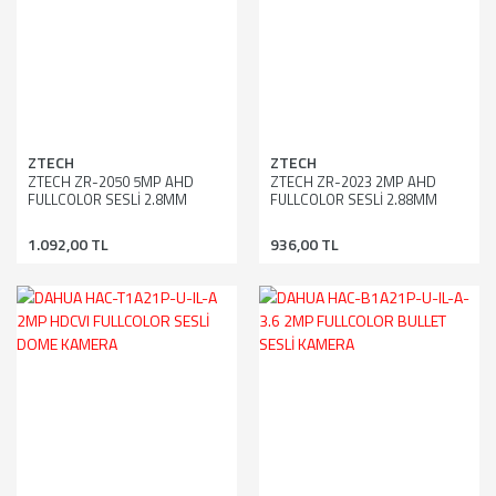
ZTECH
ZTECH
ZTECH ZR-2050 5MP AHD
ZTECH ZR-2023 2MP AHD
FULLCOLOR SESLİ 2.8MM
FULLCOLOR SESLİ 2.88MM
BULLET DIŞ MEKAN KAMERA
GENİŞ AÇI BULLET DIŞ MEKAN
KAMERA
1.092,00 TL
936,00 TL