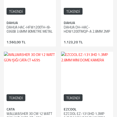
TÜKENDİ
TÜKENDİ
DAHUA
DAHUA
DAHUA HAC-HFW1200TH-I8-
DAHUA DH-HAC-
0360B 3.6MM 80METRE METAL
HDW1200TMQP-A 2.8MM 2MP
KASA BULLET KAMERA
60METRE SESLİ DOME
KAMERA
1.560,00 TL
1.123,20 TL
TÜKENDİ
TÜKENDİ
CATA
EZCOOL
WALLWASHER 30 CM 12 WATT
EZCOOL EZ-1313HD 1.3MP