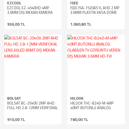
EZCOOL
ISEE
EZCOOL EZ-4540HD 4MP
ISEE ISA-7520AS1L AHD 2 MP
3.6MM DIŞ MEKAN KAMERA
3.6MM PLASTİK KASA DOME
KAMERA
936,00 TL
1.060,80 TL
BOLSAT
HILOOK
BOLSAT BC-2040V 2MP AHD
HILOOK THC-B240-M 4MP
FULL HD 2.8-12MM VERIFOKAL
40MT BUTONLU ANALOG
LENS 66LED 80MT DIŞ MEKAN
OLABİLEN TV GÖRÜNTÜ VEREN
KAMERA
DIŞ MEKAN 3.6MM HD-TVI
910,00 TL
780,00 TL