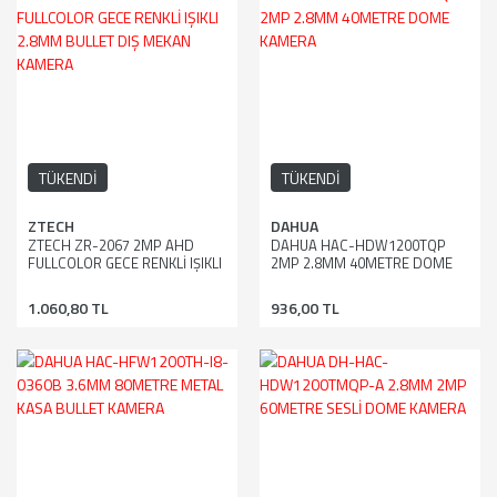
TÜKENDİ
TÜKENDİ
ZTECH
DAHUA
ZTECH ZR-2067 2MP AHD
DAHUA HAC-HDW1200TQP
FULLCOLOR GECE RENKLİ IŞIKLI
2MP 2.8MM 40METRE DOME
2.8MM BULLET DIŞ MEKAN
KAMERA
KAMERA
1.060,80 TL
936,00 TL