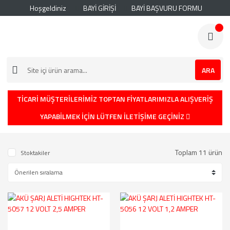
Hoşgeldiniz
BAYİ GİRİŞİ
BAYİ BAŞVURU FORMU
ARA
TİCARİ MÜŞTERİLERİMİZ TOPTAN FİYATLARIMIZLA ALIŞVERİŞ
YAPABİLMEK İÇİN LÜTFEN İLETİŞİME GEÇİNİZ
Toplam 11 ürün
Stoktakiler