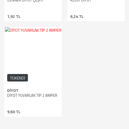
ZENNER DİYOT ÇEŞİTİ
RL207 DİYOT
1,92 TL
6,24 TL
TÜKENDİ
DİYOT
DİYOT YUVARLAK TİP 2 AMPER
9,60 TL