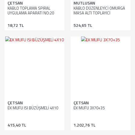
ÇETSAN
MUTLUSAN
KABLO TOPLAMA SPİRAL
KABLO DÜZENLEYİCİ OMURGA
UYGULAMA APARATI NO:20
MASA ALTI TOPLAYICI
ÇETSAN
BLOKPRİZ BN-KT2021G
18,72 TL
524,65 TL
ÇETSAN
ÇETSAN
EK MUFU ISI BÜZÜŞMELİ 4X10
EK MUFU 3X70+35
415,40 TL
1.202,76 TL