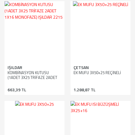
IŞILDAR
ÇETSAN
KOMBİNASYON KUTUSU
EK MUFU 3X50+25 REÇİNELİ
(1ADET 3X25 TRİFAZE 2ADET
1X16 MONOFAZE) IŞILDAR
2215
663,39 TL
1.288,87 TL