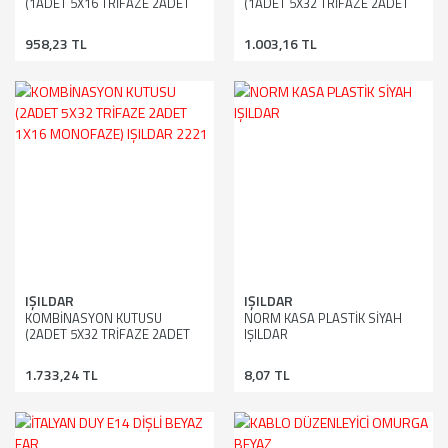
(1ADET 5X16 TRİFAZE 2ADET
(1ADET 5X32 TRİFAZE 2ADET
1X16 MONOFAZE) IŞILDAR
1X16 MONOFAZE) IŞILDAR
2216
2217
958,23 TL
1.003,16 TL
IŞILDAR
IŞILDAR
KOMBİNASYON KUTUSU
NORM KASA PLASTİK SİYAH
(2ADET 5X32 TRİFAZE 2ADET
IŞILDAR
1X16 MONOFAZE) IŞILDAR
2221
1.733,24 TL
8,07 TL