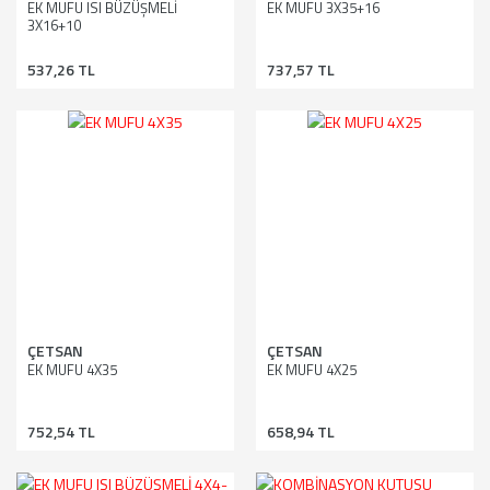
EK MUFU ISI BÜZÜŞMELİ
EK MUFU 3X35+16
3X16+10
537,26 TL
737,57 TL
ÇETSAN
ÇETSAN
EK MUFU 4X35
EK MUFU 4X25
752,54 TL
658,94 TL