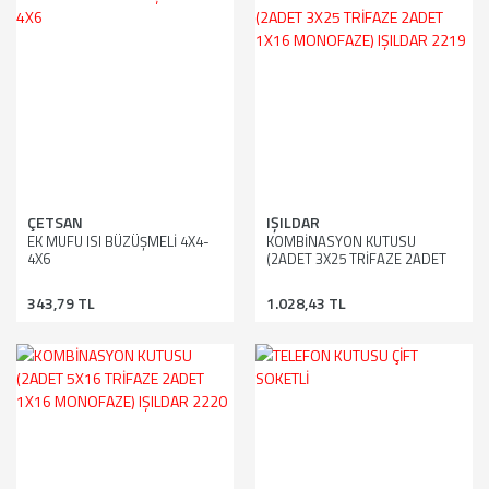
ÇETSAN
IŞILDAR
EK MUFU ISI BÜZÜŞMELİ 4X4-
KOMBİNASYON KUTUSU
4X6
(2ADET 3X25 TRİFAZE 2ADET
1X16 MONOFAZE) IŞILDAR
2219
343,79 TL
1.028,43 TL