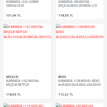
KUMANDA 1245-SUNNY
KUMANDA 189 KK0183-
SN055LSV59
ARÇELİK,BEKO,GRUNDIG LCD
131,04 TL
118,56 TL
ARÇELİK
BEKO
KUMANDA 1162 KK0184-
KUMANDA 1128 KK0181-BEKO
ARÇELİK NETFLİX
A43L6652,B43L6652,43VLE6535
A43L5740,A43L5860,B43L6532,B43L5531,B43L5730,B43L5860
118,56 TL
112,32 TL