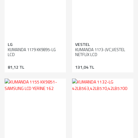
LG
VESTEL
KUMANDA 1179 KK9895-LG
KUMANDA 1173-JVC,VESTEL
LCD
NETFLİX LCD
81,12 TL
131,04 TL