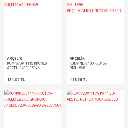
ARÇELİK
ARÇELİK
KUMANDA 1119 KK0182-
KUMANDA 190 KK0165
ARÇELİK 43CLE6845
RML1656-
ARÇELİK,BEKO,GRUNDIG 3D
LCD
131,04 TL
118,56 TL