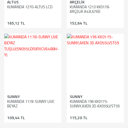
ALTUS
ARÇELİK
KUMANDA 1270-ALTUS LCD
KUMANDA 1213 KK0178-
ARÇELİK A43L6760
165,12 TL
152,64 TL
SUNNY
SUNNY
KUMANDA 1178-SUNNY LİVE
KUMANDA 196 KK0175-
BEYAZ
SUNNY,AXEN 3D AX055LVST59
TUŞLU(SN055LDRJRXCV6488H-
Y)
109,44 TL
115,20 TL