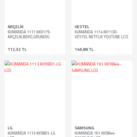
ARÇELİK
VESTEL
KUMANDA 1117 KK0179-
KUMANDA 1174 KK1130-
ARÇELİK,BEKO,GRUNDIG
VESTEL NETFLİX YOUTUBE LCD
A43L6532,A43L8840,B43L6760,B43L5740,43CLE5545
112,32 TL
146,88 TL
LG
SAMSUNG
KUMANDA 1113 KK9801-LG
KUMANDA 161 KK9844-