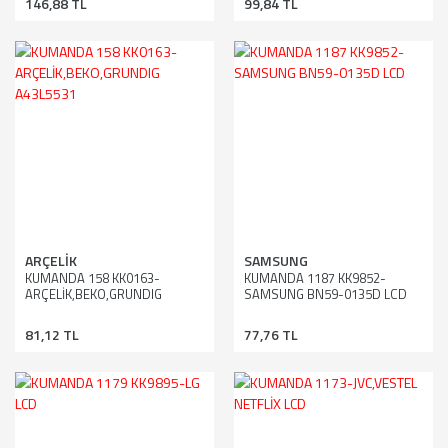
146,88 TL
99,84 TL
ARÇELİK
SAMSUNG
KUMANDA 158 KK0163-
KUMANDA 1187 KK9852-
ARÇELİK,BEKO,GRUNDIG
SAMSUNG BN59-0135D LCD
A43L5531
81,12 TL
77,76 TL