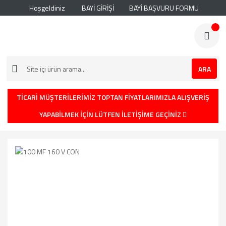
Hoşgeldiniz
BAYİ GİRİŞİ
BAYİ BAŞVURU FORMU
ARA
TİCARİ MÜŞTERİLERİMİZ TOPTAN FİYATLARIMIZLA ALIŞVERİŞ
YAPABİLMEK İÇİN LÜTFEN İLETİŞİME GEÇİNİZ