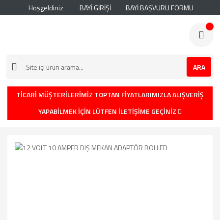
Hoşgeldiniz
BAYİ GİRİŞİ
BAYİ BAŞVURU FORMU
ARA
TİCARİ MÜŞTERİLERİMİZ TOPTAN FİYATLARIMIZLA ALIŞVERİŞ
YAPABİLMEK İÇİN LÜTFEN İLETİŞİME GEÇİNİZ