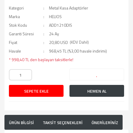
Kategori
Metal Kasa Adaptörler
Marka
HELIOS
Stok Kodu
ADD1210DIS
Garanti Süresi
24 Ay
Fiyat
20,80 USD
(KDV Dahil)
Havale
968,45 TL (%3,00 havale indirimi)
* 998,40 TL den başlayan taksitlerle!
SEPETE EKLE
HEMEN AL
ÜRÜN BİLGİSİ
TAKSİT SEÇENEKLERİ
ÖNERİLERİNİZ