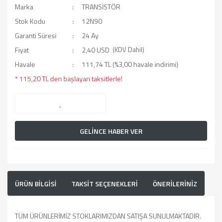
Marka
TRANSİSTÖR
Stok Kodu
12N90
Garanti Süresi
24 Ay
Fiyat
2,40 USD
(KDV Dahil)
Havale
111,74 TL (%3,00 havale indirimi)
* 115,20 TL den başlayan taksitlerle!
GELİNCE HABER VER
ÜRÜN BİLGİSİ
TAKSİT SEÇENEKLERİ
ÖNERİLERİNİZ
TÜM ÜRÜNLERİMİZ STOKLARIMIZDAN SATIŞA SUNULMAKTADIR.