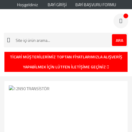
Hoşgeldiniz
BAYİ GİRİŞİ
BAYİ BAŞVURU FORMU
ARA
TİCARİ MÜŞTERİLERİMİZ TOPTAN FİYATLARIMIZLA ALIŞVERİŞ
YAPABİLMEK İÇİN LÜTFEN İLETİŞİME GEÇİNİZ