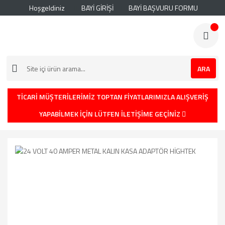
Hoşgeldiniz
BAYİ GİRİŞİ
BAYİ BAŞVURU FORMU
ARA
TİCARİ MÜŞTERİLERİMİZ TOPTAN FİYATLARIMIZLA ALIŞVERİŞ
YAPABİLMEK İÇİN LÜTFEN İLETİŞİME GEÇİNİZ