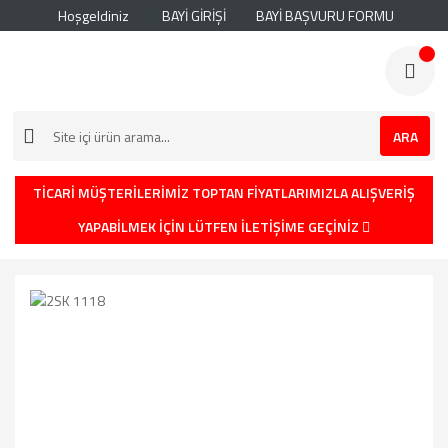
Hoşgeldiniz
BAYİ GİRİŞİ
BAYİ BAŞVURU FORMU
ARA
TİCARİ MÜŞTERİLERİMİZ TOPTAN FİYATLARIMIZLA ALIŞVERİŞ
YAPABİLMEK İÇİN LÜTFEN İLETİŞİME GEÇİNİZ