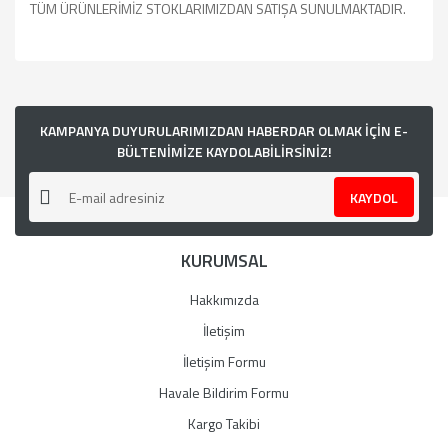
TÜM ÜRÜNLERİMİZ STOKLARIMIZDAN SATIŞA SUNULMAKTADIR.
Bu ürünün fiyat bilgisi, resim, ürün açıklamalarında ve diğer
konularda yetersiz gördüğünüz noktaları öneri formunu
kullanarak tarafımıza iletebilirsiniz.
Görüş ve önerileriniz için teşekkür ederiz.
KAMPANYA DUYURULARIMIZDAN HABERDAR OLMAK İÇİN E-
BÜLTENİMİZE KAYDOLABİLİRSİNİZ!
Ürün resmi kalitesiz, bozuk veya görüntülenemiyor.
KAYDOL
Ürün açıklamasında eksik bilgiler bulunuyor.
Ürün bilgilerinde hatalar bulunuyor.
KURUMSAL
Ürün fiyatı diğer sitelerden daha pahalı.
Bu ürüne benzer farklı alternatifler olmalı.
Hakkımızda
İletişim
İletişim Formu
Havale Bildirim Formu
Gönder
Kargo Takibi