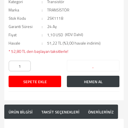
Kategori
Transistör
Marka
TRANSİSTÖR
Stok Kodu
2SK1118
Garanti Süresi
24 Ay
Fiyat
1,10 USD
(KDV Dahil)
Havale
51,22 TL (%3,00 havale indirimi)
* 52,80 TL den başlayan taksitlerle!
SEPETE EKLE
HEMEN AL
ÜRÜN BİLGİSİ
TAKSİT SEÇENEKLERİ
ÖNERİLERİNİZ