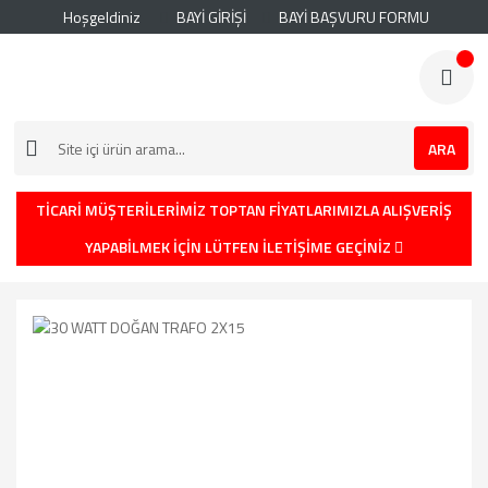
Hoşgeldiniz
BAYİ GİRİŞİ
BAYİ BAŞVURU FORMU
ARA
TİCARİ MÜŞTERİLERİMİZ TOPTAN FİYATLARIMIZLA ALIŞVERİŞ
YAPABİLMEK İÇİN LÜTFEN İLETİŞİME GEÇİNİZ