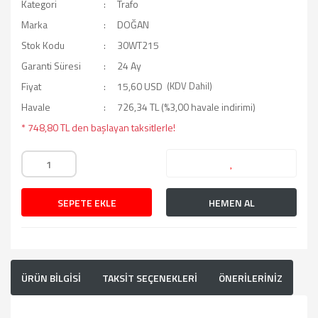
Kategori
Trafo
Marka
DOĞAN
Stok Kodu
30WT215
Garanti Süresi
24 Ay
Fiyat
15,60 USD
(KDV Dahil)
Havale
726,34 TL (%3,00 havale indirimi)
* 748,80 TL den başlayan taksitlerle!
SEPETE EKLE
HEMEN AL
ÜRÜN BİLGİSİ
TAKSİT SEÇENEKLERİ
ÖNERİLERİNİZ