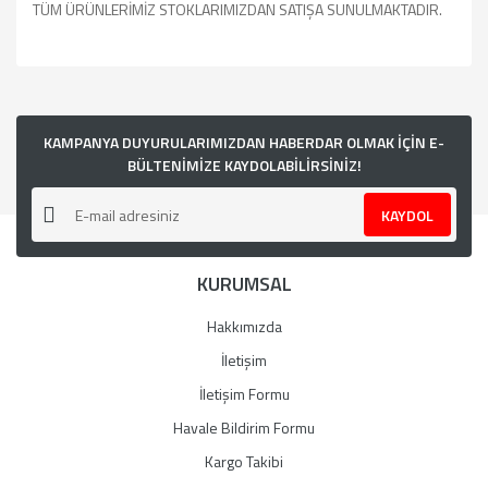
TÜM ÜRÜNLERİMİZ STOKLARIMIZDAN SATIŞA SUNULMAKTADIR.
Bu ürünün fiyat bilgisi, resim, ürün açıklamalarında ve diğer
konularda yetersiz gördüğünüz noktaları öneri formunu
kullanarak tarafımıza iletebilirsiniz.
Görüş ve önerileriniz için teşekkür ederiz.
KAMPANYA DUYURULARIMIZDAN HABERDAR OLMAK İÇİN E-
BÜLTENİMİZE KAYDOLABİLİRSİNİZ!
Ürün resmi kalitesiz, bozuk veya görüntülenemiyor.
KAYDOL
Ürün açıklamasında eksik bilgiler bulunuyor.
Ürün bilgilerinde hatalar bulunuyor.
KURUMSAL
Ürün fiyatı diğer sitelerden daha pahalı.
Bu ürüne benzer farklı alternatifler olmalı.
Hakkımızda
İletişim
İletişim Formu
Havale Bildirim Formu
Gönder
Kargo Takibi