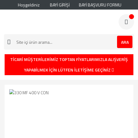
Hoşgeldiniz
BAYİ GİRİŞİ
BAYİ BAŞVURU FORMU
ARA
TİCARİ MÜŞTERİLERİMİZ TOPTAN FİYATLARIMIZLA ALIŞVERİŞ
YAPABİLMEK İÇİN LÜTFEN İLETİŞİME GEÇİNİZ