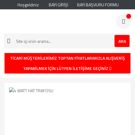
Hoşgeldiniz
BAYİ GİRİŞİ
BAYİ BAŞVURU FORMU
ARA
TİCARİ MÜŞTERİLERİMİZ TOPTAN FİYATLARIMIZLA ALIŞVERİŞ
YAPABİLMEK İÇİN LÜTFEN İLETİŞİME GEÇİNİZ