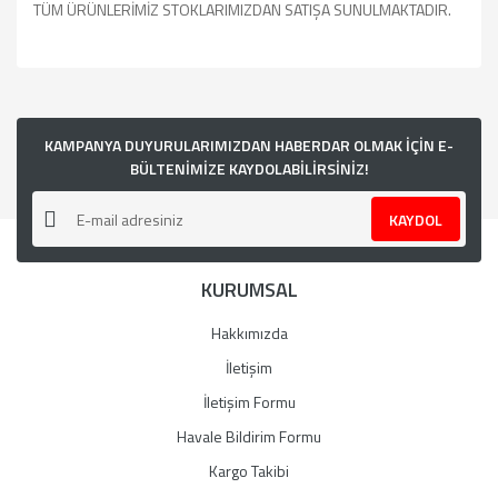
TÜM ÜRÜNLERİMİZ STOKLARIMIZDAN SATIŞA SUNULMAKTADIR.
Bu ürünün fiyat bilgisi, resim, ürün açıklamalarında ve diğer
konularda yetersiz gördüğünüz noktaları öneri formunu
kullanarak tarafımıza iletebilirsiniz.
Görüş ve önerileriniz için teşekkür ederiz.
KAMPANYA DUYURULARIMIZDAN HABERDAR OLMAK İÇİN E-
BÜLTENİMİZE KAYDOLABİLİRSİNİZ!
Ürün resmi kalitesiz, bozuk veya görüntülenemiyor.
KAYDOL
Ürün açıklamasında eksik bilgiler bulunuyor.
Ürün bilgilerinde hatalar bulunuyor.
KURUMSAL
Ürün fiyatı diğer sitelerden daha pahalı.
Bu ürüne benzer farklı alternatifler olmalı.
Hakkımızda
İletişim
İletişim Formu
Havale Bildirim Formu
Gönder
Kargo Takibi