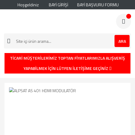
Hoşgeldiniz
BAYİ GİRİŞİ
BAYİ BAŞVURU FORMU
ARA
TİCARİ MÜŞTERİLERİMİZ TOPTAN FİYATLARIMIZLA ALIŞVERİŞ
YAPABİLMEK İÇİN LÜTFEN İLETİŞİME GEÇİNİZ