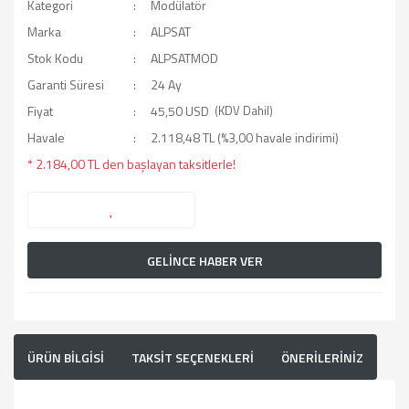
Kategori
Modülatör
Marka
ALPSAT
Stok Kodu
ALPSATMOD
Garanti Süresi
24 Ay
Fiyat
45,50 USD
(KDV Dahil)
Havale
2.118,48 TL (%3,00 havale indirimi)
* 2.184,00 TL den başlayan taksitlerle!
GELİNCE HABER VER
ÜRÜN BİLGİSİ
TAKSİT SEÇENEKLERİ
ÖNERİLERİNİZ