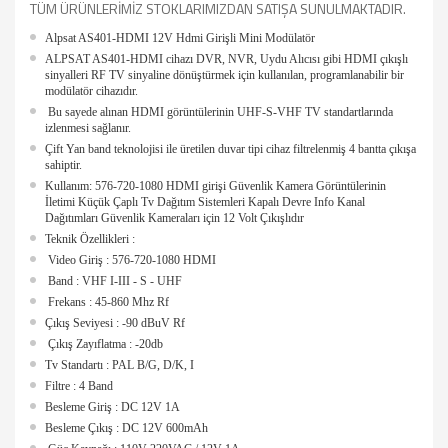
TÜM ÜRÜNLERİMİZ STOKLARIMIZDAN SATIŞA SUNULMAKTADIR.
Alpsat AS401-HDMI 12V Hdmi Girişli Mini Modülatör
ALPSAT AS401-HDMI cihazı DVR, NVR, Uydu Alıcısı gibi HDMI çıkışlı
sinyalleri RF TV sinyaline dönüştürmek için kullanılan, programlanabilir bir
modülatör cihazıdır.
Bu sayede alınan HDMI görüntülerinin UHF-S-VHF TV standartlarında
izlenmesi sağlanır.
Çift Yan band teknolojisi ile üretilen duvar tipi cihaz filtrelenmiş 4 bantta çıkışa
sahiptir.
Kullanım: 576-720-1080 HDMI girişi Güvenlik Kamera Görüntülerinin
İletimi Küçük Çaplı Tv Dağıtım Sistemleri Kapalı Devre Info Kanal
Dağıtımları Güvenlik Kameraları için 12 Volt Çıkışlıdır
Teknik Özellikleri :
Video Giriş : 576-720-1080 HDMI
Band : VHF I-III - S - UHF
Frekans : 45-860 Mhz Rf
Çıkış Seviyesi : -90 dBuV Rf
Çıkış Zayıflatma : -20db
Tv Standartı : PAL B/G, D/K, I
Filtre : 4 Band
Besleme Giriş : DC 12V 1A
Besleme Çıkış : DC 12V 600mAh