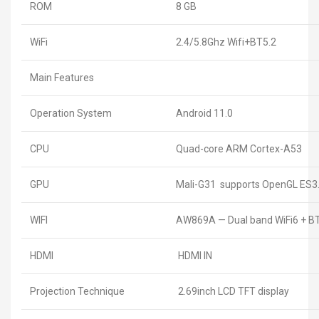
ROM
8 GB
WiFi
2.4/5.8Ghz Wifi+BT5.2
Main Features
Operation System
Android 11.0
CPU
Quad-core ARM Cortex-A53
GPU
Mali-G31 supports OpenGL ES3.
WIFI
AW869A — Dual band WiFi6 + B
HDMI
HDMI IN
Projection Technique
2.69inch LCD TFT display