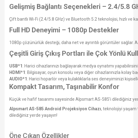
Gelişmiş Bağlantı Seçenekleri – 2.4/5.8 G
Çift bantlı Wi-Fi (2.4/5.8 GHz) ve Bluetooth 5.2 teknolojisi, hızlı ve 
Full HD Deneyimi – 1080p Destekler
1080p çözünürlük desteği, daha net ve ayrıntılı görüntüler sağlar.
Çeşitli Giriş Çıkış Portları ile Çok Yönlü Ku
USB*1
: Harici cihazlarınızı bağlayarak medya oynatımı yapabilirsini
HDMI*1
: Bilgisayar, oyun konsolu veya diğer cihazlarınızla kolay ba
AUDIO*1
: Harici hoparlör veya kulaklıklarla ses deneyiminizi kişiselle
Kompakt Tasarım, Taşınabilir Konfor
Küçük ve hafif tasarımı sayesinde Alpsmart AS-585’i dilediğiniz yere 
Alpsmart AS-585 Android Projeksiyon Cihazı
, teknolojiyi yaşa
dilediğiniz yerde yaşayın!
Öne Çıkan
Özellikler