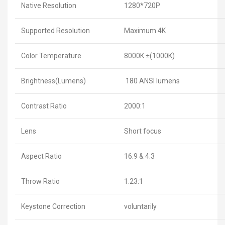
Native Resolution
1280*720P
Supported Resolution
Maximum 4K
Color Temperature
8000K ±(1000K)
Brightness(Lumens)
180 ANSI lumens
Contrast Ratio
2000:1
Lens
Short focus
Aspect Ratio
16:9 & 4:3
Throw Ratio
1.23:1
Keystone Correction
voluntarily