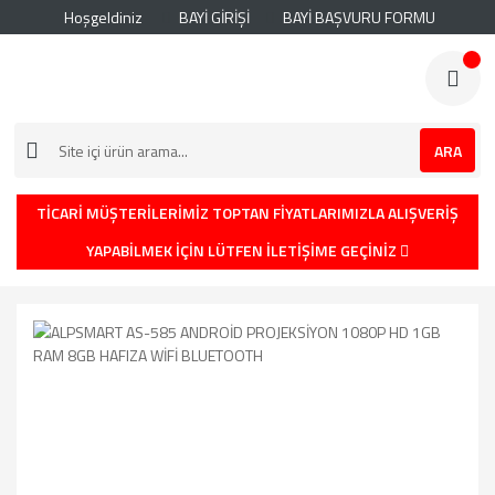
Hoşgeldiniz
BAYİ GİRİŞİ
BAYİ BAŞVURU FORMU
ARA
TİCARİ MÜŞTERİLERİMİZ TOPTAN FİYATLARIMIZLA ALIŞVERİŞ
YAPABİLMEK İÇİN LÜTFEN İLETİŞİME GEÇİNİZ