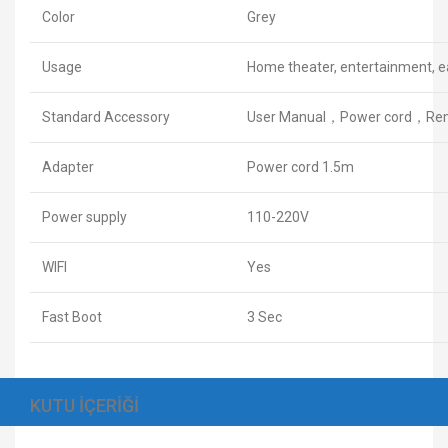
Color
Grey
Usage
Home theater, entertainment, ea
Standard Accessory
User Manual，Power cord，Remo
Adapter
Power cord 1.5m
Power supply
110-220V
WIFI
Yes
Fast Boot
3 Sec
KUTU İÇERİĞİ