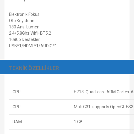
Elektronik Fokus
Oto Keystone
180 Ansi Lumen
2.4/5.8Ghz Wifi+BT5.2
1080p Destekler
USB*1/HDMI *1/AUDIO*1
TEKNİK ÖZELLİKLER
CPU
H713 Quad-core ARM Cortex-
GPU
Mali-G31 supports OpenGL ES3.
RAM
1 GB