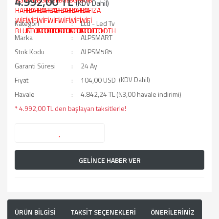
4.992,00 TL
(KDV Dahil)
Kategori
Lcd - Led Tv
Marka
ALPSMART
Stok Kodu
ALPSM585
Garanti Süresi
24 Ay
Fiyat
104,00 USD
(KDV Dahil)
Havale
4.842,24 TL (%3,00 havale indirimi)
* 4.992,00 TL den başlayan taksitlerle!
GELİNCE HABER VER
ÜRÜN BİLGİSİ
TAKSİT SEÇENEKLERİ
ÖNERİLERİNİZ