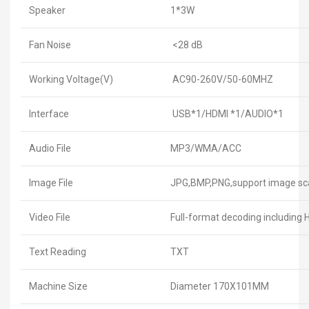
Speaker
1*3W
Fan Noise
<28 dB
Working Voltage(V)
AC90-260V/50-60MHZ
Interface
USB*1/HDMI *1/AUDIO*1
Audio File
MP3/WMA/ACC
Image File
JPG,BMP,PNG,support image sc
Video File
Full-format decoding includi
Text Reading
TXT
Machine Size
Diameter 170X101MM