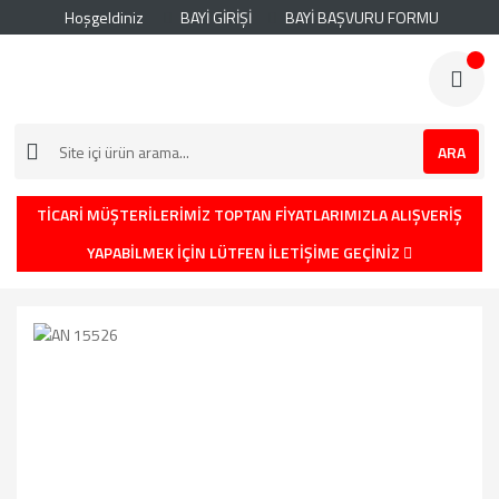
Hoşgeldiniz
BAYİ GİRİŞİ
BAYİ BAŞVURU FORMU
ARA
TİCARİ MÜŞTERİLERİMİZ TOPTAN FİYATLARIMIZLA ALIŞVERİŞ
YAPABİLMEK İÇİN LÜTFEN İLETİŞİME GEÇİNİZ