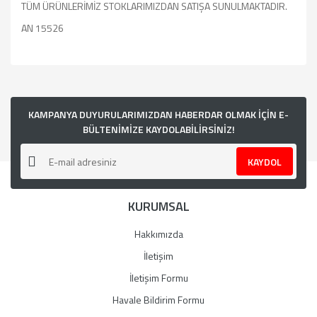
TÜM ÜRÜNLERİMİZ STOKLARIMIZDAN SATIŞA SUNULMAKTADIR.
AN 15526
Bu ürünün fiyat bilgisi, resim, ürün açıklamalarında ve diğer
konularda yetersiz gördüğünüz noktaları öneri formunu
kullanarak tarafımıza iletebilirsiniz.
Görüş ve önerileriniz için teşekkür ederiz.
KAMPANYA DUYURULARIMIZDAN HABERDAR OLMAK İÇİN E-
BÜLTENİMİZE KAYDOLABİLİRSİNİZ!
Ürün resmi kalitesiz, bozuk veya görüntülenemiyor.
KAYDOL
Ürün açıklamasında eksik bilgiler bulunuyor.
Ürün bilgilerinde hatalar bulunuyor.
KURUMSAL
Ürün fiyatı diğer sitelerden daha pahalı.
Bu ürüne benzer farklı alternatifler olmalı.
Hakkımızda
İletişim
İletişim Formu
Havale Bildirim Formu