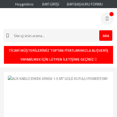
Hoşgeldiniz
BAYİ GİRİŞİ
BAYİ BAŞVURU FORMU
ARA
TİCARİ MÜŞTERİLERİMİZ TOPTAN FİYATLARIMIZLA ALIŞVERİŞ
YAPABİLMEK İÇİN LÜTFEN İLETİŞİME GEÇİNİZ