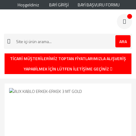
Hoşgeldiniz
BAYİ GİRİŞİ
BAYİ BAŞVURU FORMU
ARA
TİCARİ MÜŞTERİLERİMİZ TOPTAN FİYATLARIMIZLA ALIŞVERİŞ
YAPABİLMEK İÇİN LÜTFEN İLETİŞİME GEÇİNİZ