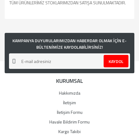
TÜM ÜRÜNLERİMİZ STOKLARIMIZDAN SATIŞA SUNULMAKTADIR.
Bu ürünün fiyat bilgisi, resim, ürün açıklamalarında ve diğer
konularda yetersiz gördüğünüz noktaları öneri formunu
kullanarak tarafımıza iletebilirsiniz.
Görüş ve önerileriniz için teşekkür ederiz.
KAMPANYA DUYURULARIMIZDAN HABERDAR OLMAK İÇİN E-
BÜLTENİMİZE KAYDOLABİLİRSİNİZ!
Ürün resmi kalitesiz, bozuk veya görüntülenemiyor.
KAYDOL
Ürün açıklamasında eksik bilgiler bulunuyor.
Ürün bilgilerinde hatalar bulunuyor.
KURUMSAL
Ürün fiyatı diğer sitelerden daha pahalı.
Bu ürüne benzer farklı alternatifler olmalı.
Hakkımızda
İletişim
İletişim Formu
Havale Bildirim Formu
Gönder
Kargo Takibi