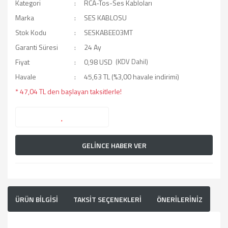
Kategori
RCA-Tos-Ses Kabloları
Marka
SES KABLOSU
Stok Kodu
SESKABEE03MT
Garanti Süresi
24 Ay
Fiyat
0,98 USD
(KDV Dahil)
Havale
45,63 TL (%3,00 havale indirimi)
* 47,04 TL den başlayan taksitlerle!
GELİNCE HABER VER
ÜRÜN BİLGİSİ
TAKSİT SEÇENEKLERİ
ÖNERİLERİNİZ