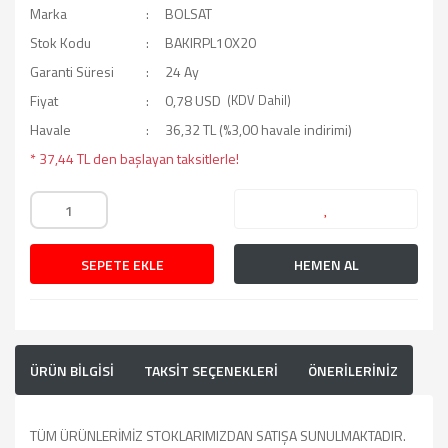
Marka
BOLSAT
Stok Kodu
BAKIRPL10X20
Garanti Süresi
24 Ay
Fiyat
0,78 USD
(KDV Dahil)
Havale
36,32 TL (%3,00 havale indirimi)
* 37,44 TL den başlayan taksitlerle!
SEPETE EKLE
HEMEN AL
ÜRÜN BİLGİSİ
TAKSİT SEÇENEKLERİ
ÖNERİLERİNİZ
TÜM ÜRÜNLERİMİZ STOKLARIMIZDAN SATIŞA SUNULMAKTADIR.