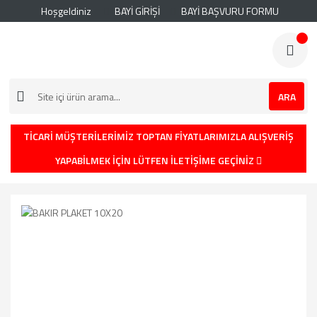
Hoşgeldiniz
BAYİ GİRİŞİ
BAYİ BAŞVURU FORMU
ARA
TİCARİ MÜŞTERİLERİMİZ TOPTAN FİYATLARIMIZLA ALIŞVERİŞ
YAPABİLMEK İÇİN LÜTFEN İLETİŞİME GEÇİNİZ