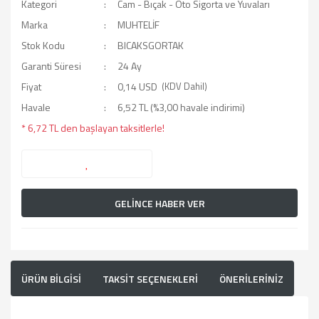
Kategori
Cam - Bıçak - Oto Sigorta ve Yuvaları
Marka
MUHTELİF
Stok Kodu
BICAKSGORTAK
Garanti Süresi
24 Ay
Fiyat
0,14 USD
(KDV Dahil)
Havale
6,52 TL (%3,00 havale indirimi)
* 6,72 TL den başlayan taksitlerle!
GELİNCE HABER VER
ÜRÜN BİLGİSİ
TAKSİT SEÇENEKLERİ
ÖNERİLERİNİZ