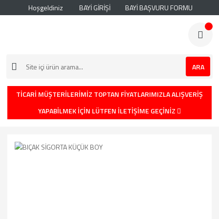
Hoşgeldiniz
BAYİ GİRİŞİ
BAYİ BAŞVURU FORMU
ARA
TİCARİ MÜŞTERİLERİMİZ TOPTAN FİYATLARIMIZLA ALIŞVERİŞ
YAPABİLMEK İÇİN LÜTFEN İLETİŞİME GEÇİNİZ