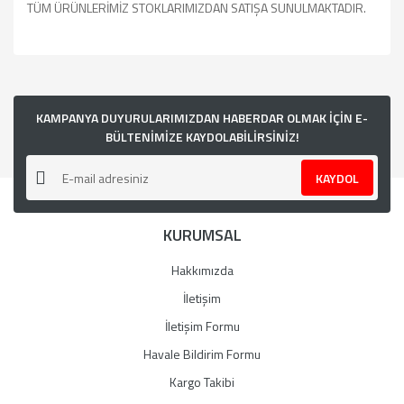
TÜM ÜRÜNLERİMİZ STOKLARIMIZDAN SATIŞA SUNULMAKTADIR.
Bu ürünün fiyat bilgisi, resim, ürün açıklamalarında ve diğer
konularda yetersiz gördüğünüz noktaları öneri formunu
kullanarak tarafımıza iletebilirsiniz.
Görüş ve önerileriniz için teşekkür ederiz.
KAMPANYA DUYURULARIMIZDAN HABERDAR OLMAK İÇİN E-
BÜLTENİMİZE KAYDOLABİLİRSİNİZ!
Ürün resmi kalitesiz, bozuk veya görüntülenemiyor.
KAYDOL
Ürün açıklamasında eksik bilgiler bulunuyor.
Ürün bilgilerinde hatalar bulunuyor.
KURUMSAL
Ürün fiyatı diğer sitelerden daha pahalı.
Bu ürüne benzer farklı alternatifler olmalı.
Hakkımızda
İletişim
İletişim Formu
Havale Bildirim Formu
Gönder
Kargo Takibi