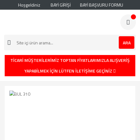
Hoşgeldiniz
BAYİ GİRİŞİ
BAYİ BAŞVURU FORMU
ARA
TİCARİ MÜŞTERİLERİMİZ TOPTAN FİYATLARIMIZLA ALIŞVERİŞ
YAPABİLMEK İÇİN LÜTFEN İLETİŞİME GEÇİNİZ