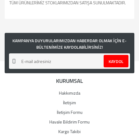
TÜM ÜRÜNLERİMİZ STOKLARIMIZDAN SATIŞA SUNULMAKTADIR.
Bu ürünün fiyat bilgisi, resim, ürün açıklamalarında ve diğer
konularda yetersiz gördüğünüz noktaları öneri formunu
kullanarak tarafımıza iletebilirsiniz.
Görüş ve önerileriniz için teşekkür ederiz.
KAMPANYA DUYURULARIMIZDAN HABERDAR OLMAK İÇİN E-
BÜLTENİMİZE KAYDOLABİLİRSİNİZ!
Ürün resmi kalitesiz, bozuk veya görüntülenemiyor.
KAYDOL
Ürün açıklamasında eksik bilgiler bulunuyor.
Ürün bilgilerinde hatalar bulunuyor.
KURUMSAL
Ürün fiyatı diğer sitelerden daha pahalı.
Bu ürüne benzer farklı alternatifler olmalı.
Hakkımızda
İletişim
İletişim Formu
Havale Bildirim Formu
Gönder
Kargo Takibi