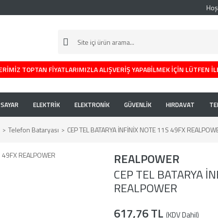
Hoş
RİMİZ TOPTAN FİYATLARIMIZLA ALIŞVERİŞ YAPABİLMEK İÇİN LÜTFEN İL
İSAYAR
ELEKTRİK
ELEKTRONİK
GÜVENLİK
HIRDAVAT
TE
Telefon Bataryası
CEP TEL BATARYA İNFİNİX NOTE 11S 49FX REALPOW
REALPOWER
CEP TEL BATARYA İN
REALPOWER
617,76 TL
(KDV Dahil)