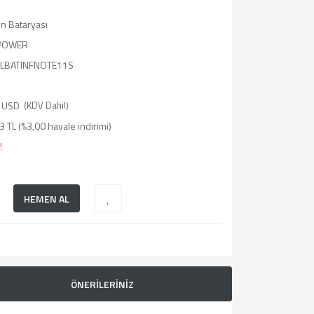
on Bataryası
POWER
ELBATINFNOTE11S
 USD
(KDV Dahil)
 TL (%3,00 havale indirimi)
!
HEMEN AL
ÖNERİLERİNİZ