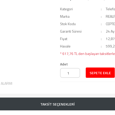
Kategori
Telef
Marka
REAL
Stok Kodu
CEPT
Garanti Süresi
24 Ay
Fiyat
12,87
Havale
599,23
* 617,76 TL den başlayan taksitlerle
Adet
SEPETE EKLE
T ALARMI
TAKSİT SEÇENEKLERİ