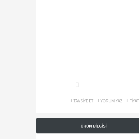
TAVSİYE ET
YORUM YAZ
FİYA
ÜRÜN BİLGİSİ