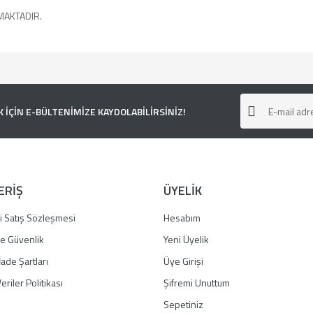
MAKTADIR.
e diğer konularda yetersiz gördüğünüz noktaları öneri formunu kullanarak tarafımı
ÇİN E-BÜLTENİMİZE KAYDOLABİLİRSİNİZ!
ERİŞ
ÜYELİK
i Satış Sözleşmesi
Hesabım
 ve Güvenlik
Yeni Üyelik
İade Şartları
Üye Girişi
Gönder
eriler Politikası
Şifremi Unuttum
Sepetiniz