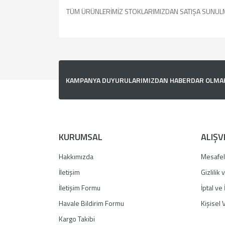
TÜM ÜRÜNLERİMİZ STOKLARIMIZDAN SATIŞA SUNUL
Bu ürünün fiyat bilgisi, resim, ürün açıklamalarında v
Görüş ve önerileriniz için teşekkür ederiz.
Ürün resmi kalitesiz, bozuk veya görüntülenemiyor.
KAMPANYA DUYURULARIMIZDAN HABERDAR OLMAK İ
Ürün açıklamasında eksik bilgiler bulunuyor.
Ürün bilgilerinde hatalar bulunuyor.
Ürün fiyatı diğer sitelerden daha pahalı.
Bu ürüne benzer farklı alternatifler olmalı.
KURUMSAL
ALIŞV
Hakkımızda
Mesafel
İletişim
Gizlilik
İletişim Formu
İptal ve 
Havale Bildirim Formu
Kişisel V
Kargo Takibi