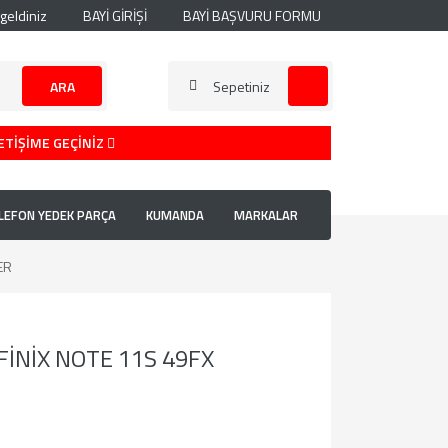
geldiniz
BAYİ GİRİŞİ
BAYİ BAŞVURU FORMU
ARA
Sepetiniz
ETİŞİME GEÇİNİZ
LEFON YEDEK PARÇA
KUMANDA
MARKALAR
ER
FİNİX NOTE 11S 49FX