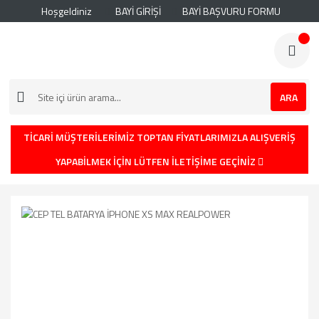
Hoşgeldiniz
BAYİ GİRİŞİ
BAYİ BAŞVURU FORMU
ARA
TİCARİ MÜŞTERİLERİMİZ TOPTAN FİYATLARIMIZLA ALIŞVERİŞ
YAPABİLMEK İÇİN LÜTFEN İLETİŞİME GEÇİNİZ