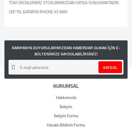
TÜM ÜRÜNLERİMİZ STOKLARIMIZDAN SATIŞA SUNULMAKTADIR.
CEP TEL BATARYA İPHONE XS MAX
Bu ürünün fiyat bilgisi, resim, ürün açıklamalarında ve diğer
konularda yetersiz gördüğünüz noktaları öneri formunu
kullanarak tarafımıza iletebilirsiniz.
Görüş ve önerileriniz için teşekkür ederiz.
KAMPANYA DUYURULARIMIZDAN HABERDAR OLMAK İÇİN E-
BÜLTENİMİZE KAYDOLABİLİRSİNİZ!
Ürün resmi kalitesiz, bozuk veya görüntülenemiyor.
KAYDOL
Ürün açıklamasında eksik bilgiler bulunuyor.
Ürün bilgilerinde hatalar bulunuyor.
KURUMSAL
Ürün fiyatı diğer sitelerden daha pahalı.
Bu ürüne benzer farklı alternatifler olmalı.
Hakkımızda
İletişim
İletişim Formu
Havale Bildirim Formu