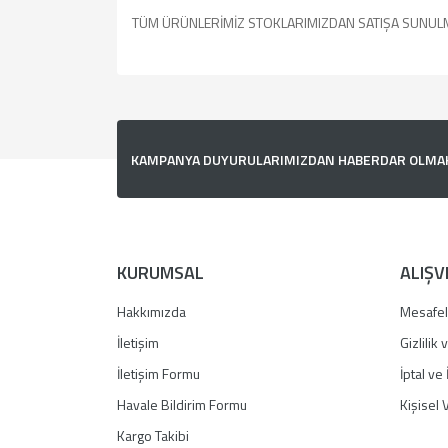
TÜM ÜRÜNLERİMİZ STOKLARIMIZDAN SATIŞA SUNUL
Bu ürünün fiyat bilgisi, resim, ürün açıklamalarında v
Görüş ve önerileriniz için teşekkür ederiz.
Ürün resmi kalitesiz, bozuk veya görüntülenemiyor.
KAMPANYA DUYURULARIMIZDAN HABERDAR OLMAK İ
Ürün açıklamasında eksik bilgiler bulunuyor.
Ürün bilgilerinde hatalar bulunuyor.
Ürün fiyatı diğer sitelerden daha pahalı.
Bu ürüne benzer farklı alternatifler olmalı.
KURUMSAL
ALIŞV
Hakkımızda
Mesafel
İletişim
Gizlilik
İletişim Formu
İptal ve 
Havale Bildirim Formu
Kişisel V
Kargo Takibi