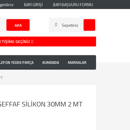
geldiniz
BAYİ GİRİŞİ
BAYİ BAŞVURU FORMU
ARA
Sepetiniz
ETİŞİME GEÇİNİZ
LEFON YEDEK PARÇA
KUMANDA
MARKALAR
21
ŞEFFAF SİLİKON 30MM 2 MT