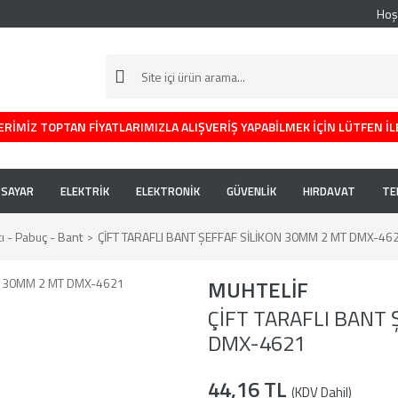
Hoş
RİMİZ TOPTAN FİYATLARIMIZLA ALIŞVERİŞ YAPABİLMEK İÇİN LÜTFEN İL
İSAYAR
ELEKTRİK
ELEKTRONİK
GÜVENLİK
HIRDAVAT
TE
ıcı - Pabuç - Bant
ÇİFT TARAFLI BANT ŞEFFAF SİLİKON 30MM 2 MT DMX-46
MUHTELİF
ÇİFT TARAFLI BANT 
DMX-4621
44,16 TL
(KDV Dahil)