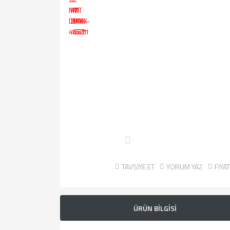
TAVSİYE ET
YORUM YAZ
FİYA
ÜRÜN BİLGİSİ