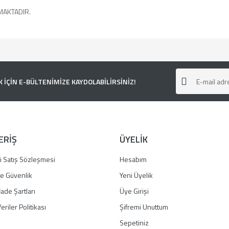
MAKTADIR.
e diğer konularda yetersiz gördüğünüz noktaları öneri formunu kullanarak tarafımı
ÇİN E-BÜLTENİMİZE KAYDOLABİLİRSİNİZ!
ERİŞ
ÜYELİK
i Satış Sözleşmesi
Hesabım
 ve Güvenlik
Yeni Üyelik
İade Şartları
Üye Girişi
Gönder
eriler Politikası
Şifremi Unuttum
Sepetiniz