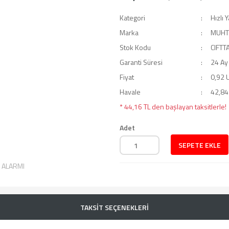
Kategori
Hızlı 
Marka
MUHT
Stok Kodu
CIFTT
Garanti Süresi
24 Ay
Fiyat
0,92 
Havale
42,84 
* 44,16 TL den başlayan taksitlerle!
Adet
SEPETE EKLE
T ALARMI
TAKSİT SEÇENEKLERİ