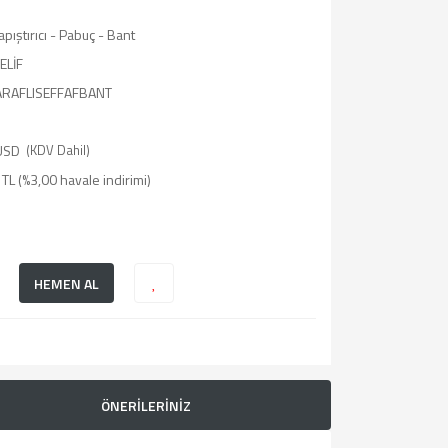
Yapıştırıcı - Pabuç - Bant
ELİF
ARAFLISEFFAFBANT
USD
(KDV Dahil)
TL (%3,00 havale indirimi)
HEMEN AL
ÖNERİLERİNİZ