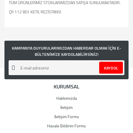
TÜM ÜRÜNLERİMİZ STOKLARIMIZDAN SATIŞA SUNULMAKTADIR.
ÇR 112 801 KETIL REZİSTANSI
Bu ürünün fiyat bilgisi, resim, ürün açıklamalarında ve diğer
konularda yetersiz gördüğünüz noktaları öneri formunu
kullanarak tarafımıza iletebilirsiniz.
Görüş ve önerileriniz için teşekkür ederiz.
KAMPANYA DUYURULARIMIZDAN HABERDAR OLMAK İÇİN E-
BÜLTENİMİZE KAYDOLABİLİRSİNİZ!
Ürün resmi kalitesiz, bozuk veya görüntülenemiyor.
KAYDOL
Ürün açıklamasında eksik bilgiler bulunuyor.
Ürün bilgilerinde hatalar bulunuyor.
KURUMSAL
Ürün fiyatı diğer sitelerden daha pahalı.
Bu ürüne benzer farklı alternatifler olmalı.
Hakkımızda
İletişim
İletişim Formu
Havale Bildirim Formu