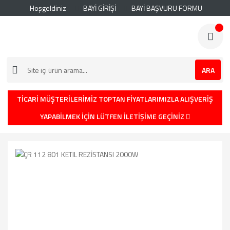
Hoşgeldiniz
BAYİ GİRİŞİ
BAYİ BAŞVURU FORMU
ARA
TİCARİ MÜŞTERİLERİMİZ TOPTAN FİYATLARIMIZLA ALIŞVERİŞ
YAPABİLMEK İÇİN LÜTFEN İLETİŞİME GEÇİNİZ