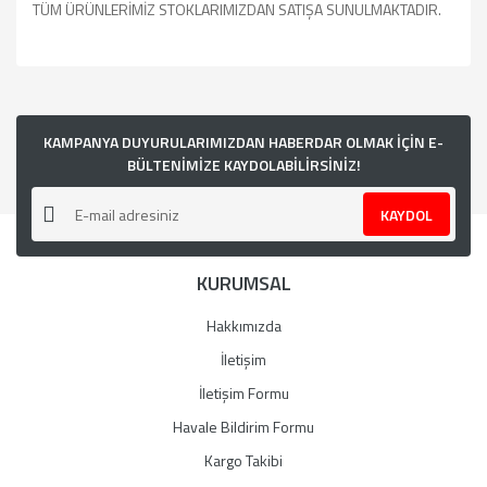
TÜM ÜRÜNLERİMİZ STOKLARIMIZDAN SATIŞA SUNULMAKTADIR.
Bu ürünün fiyat bilgisi, resim, ürün açıklamalarında ve diğer
konularda yetersiz gördüğünüz noktaları öneri formunu
kullanarak tarafımıza iletebilirsiniz.
Görüş ve önerileriniz için teşekkür ederiz.
KAMPANYA DUYURULARIMIZDAN HABERDAR OLMAK İÇİN E-
BÜLTENİMİZE KAYDOLABİLİRSİNİZ!
Ürün resmi kalitesiz, bozuk veya görüntülenemiyor.
KAYDOL
Ürün açıklamasında eksik bilgiler bulunuyor.
Ürün bilgilerinde hatalar bulunuyor.
KURUMSAL
Ürün fiyatı diğer sitelerden daha pahalı.
Bu ürüne benzer farklı alternatifler olmalı.
Hakkımızda
İletişim
İletişim Formu
Havale Bildirim Formu
Gönder
Kargo Takibi