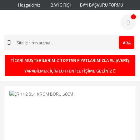
Hoşgeldiniz
BAYİ GİRİŞİ
BAYİ BAŞVURU FORMU
ARA
TİCARİ MÜŞTERİLERİMİZ TOPTAN FİYATLARIMIZLA ALIŞVERİŞ
YAPABİLMEK İÇİN LÜTFEN İLETİŞİME GEÇİNİZ