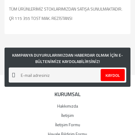
TÜM ÜRÜNLERİMİZ STOKLARIMIZDAN SATIŞA SUNULMAKTADIR.
ÇR 115 355 TOST MAK. REZİSTANSI
Bu ürünün fiyat bilgisi, resim, ürün açıklamalarında ve diğer
konularda yetersiz gördüğünüz noktaları öneri formunu
kullanarak tarafımıza iletebilirsiniz.
Görüş ve önerileriniz için teşekkür ederiz.
KAMPANYA DUYURULARIMIZDAN HABERDAR OLMAK İÇİN E-
BÜLTENİMİZE KAYDOLABİLİRSİNİZ!
Ürün resmi kalitesiz, bozuk veya görüntülenemiyor.
KAYDOL
Ürün açıklamasında eksik bilgiler bulunuyor.
Ürün bilgilerinde hatalar bulunuyor.
KURUMSAL
Ürün fiyatı diğer sitelerden daha pahalı.
Bu ürüne benzer farklı alternatifler olmalı.
Hakkımızda
İletişim
İletişim Formu
Havale Bildirim Formu