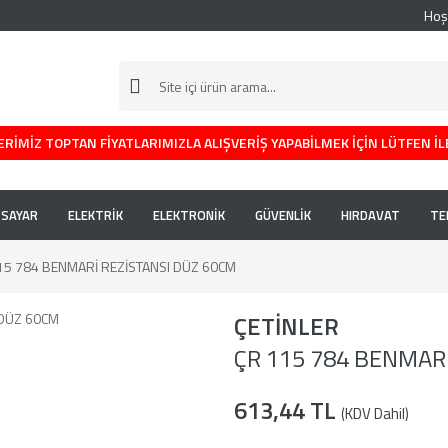
Hoş
RİMİZ TOPTAN FİYATLARIMIZLA ALIŞVERİŞ YAPABİLMEK İÇİN LÜTFEN İL
İSAYAR
ELEKTRİK
ELEKTRONİK
GÜVENLİK
HIRDAVAT
TE
15 784 BENMARİ REZİSTANSI DÜZ 60CM
ÇETİNLER
ÇR 115 784 BENMAR
613,44 TL
(KDV Dahil)