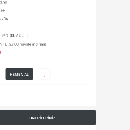
tans
LER
5784
 USD
(KDV Dahil)
 TL (%3,00 havale indirimi)
!
HEMEN AL
ÖNERİLERİNİZ