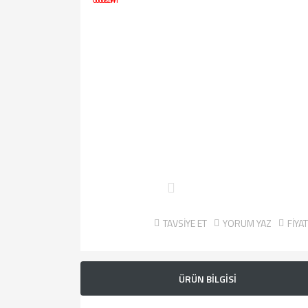
TAVSİYE ET
YORUM YAZ
FİYA
ÜRÜN BİLGİSİ