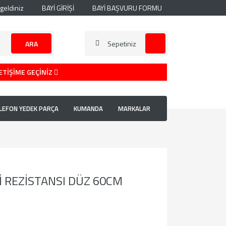
geldiniz
BAYİ GİRİŞİ
BAYİ BAŞVURU FORMU
ARA
Sepetiniz
ETİŞİME GEÇİNİZ
LEFON YEDEK PARÇA
KUMANDA
MARKALAR
İ REZİSTANSI DÜZ 60CM