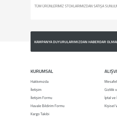
TÜM ÜRÜNLERİMİZ STOKLARIMIZDAN SATIŞA SUNUL
Bu ürünün fiyat bilgisi, resim, ürün açıklamalarında v
Görüş ve önerileriniz için teşekkür ederiz.
Ürün resmi kalitesiz, bozuk veya görüntülenemiyor.
KAMPANYA DUYURULARIMIZDAN HABERDAR OLMAK İ
Ürün açıklamasında eksik bilgiler bulunuyor.
Ürün bilgilerinde hatalar bulunuyor.
Ürün fiyatı diğer sitelerden daha pahalı.
Bu ürüne benzer farklı alternatifler olmalı.
KURUMSAL
ALIŞV
Hakkımızda
Mesafel
İletişim
Gizlilik
İletişim Formu
İptal ve 
Havale Bildirim Formu
Kişisel V
Kargo Takibi