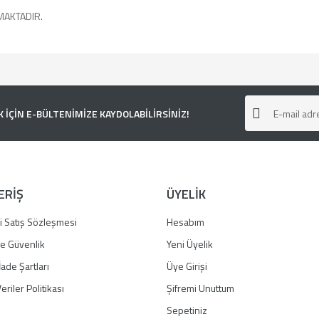
MAKTADIR.
e diğer konularda yetersiz gördüğünüz noktaları öneri formunu kullanarak tarafımı
ÇİN E-BÜLTENİMİZE KAYDOLABİLİRSİNİZ!
ERİŞ
ÜYELİK
i Satış Sözleşmesi
Hesabım
 ve Güvenlik
Yeni Üyelik
İade Şartları
Üye Girişi
Gönder
eriler Politikası
Şifremi Unuttum
Sepetiniz