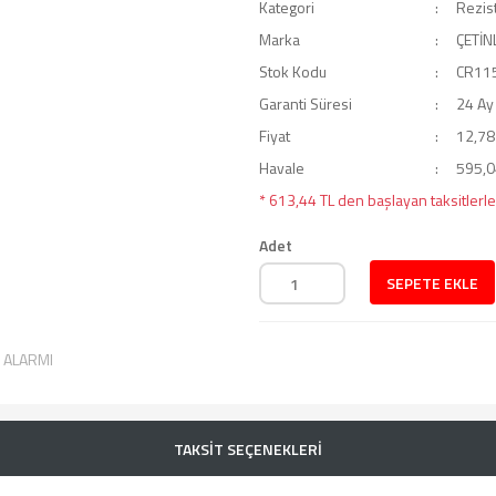
Kategori
Rezis
Marka
ÇETİN
Stok Kodu
CR11
Garanti Süresi
24 Ay
Fiyat
12,78
Havale
595,04
* 613,44 TL den başlayan taksitlerle
Adet
SEPETE EKLE
T ALARMI
TAKSİT SEÇENEKLERİ