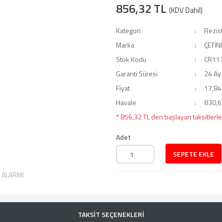
856,32 TL
(KDV Dahil)
Kategori
Rezis
Marka
ÇETİN
Stok Kodu
CR11
Garanti Süresi
24 Ay
Fiyat
17,84
Havale
830,63
* 856,32 TL den başlayan taksitlerle
Adet
SEPETE EKLE
T ALARMI
TAKSİT SEÇENEKLERİ