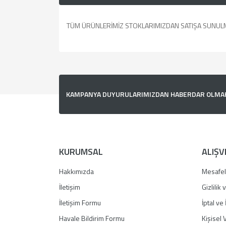
TÜM ÜRÜNLERİMİZ STOKLARIMIZDAN SATIŞA SUNUL
Bu ürünün fiyat bilgisi, resim, ürün açıklamalarında v
Görüş ve önerileriniz için teşekkür ederiz.
Ürün resmi kalitesiz, bozuk veya görüntülenemiyor.
KAMPANYA DUYURULARIMIZDAN HABERDAR OLMAK İ
Ürün açıklamasında eksik bilgiler bulunuyor.
Ürün bilgilerinde hatalar bulunuyor.
Ürün fiyatı diğer sitelerden daha pahalı.
Bu ürüne benzer farklı alternatifler olmalı.
KURUMSAL
ALIŞV
Hakkımızda
Mesafel
İletişim
Gizlilik
İletişim Formu
İptal ve 
Havale Bildirim Formu
Kişisel V