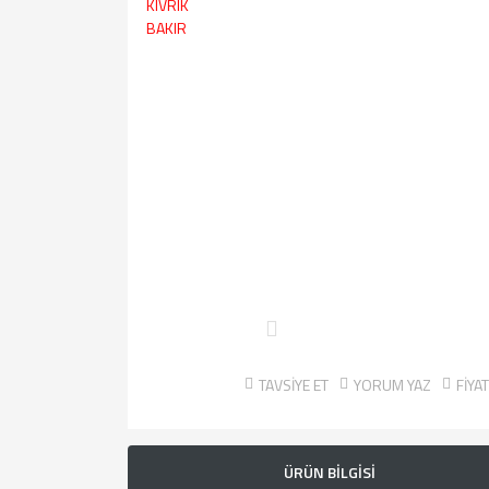
TAVSİYE ET
YORUM YAZ
FİYA
ÜRÜN BİLGİSİ