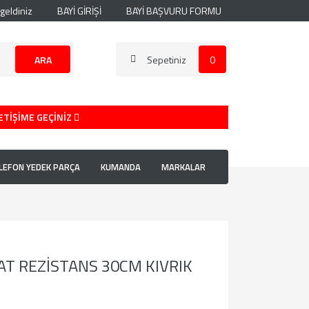
geldiniz
BAYİ GİRİŞİ
BAYİ BAŞVURU FORMU
ARA
Sepetiniz
0
ETİŞİME GEÇİNİZ
LEFON YEDEK PARÇA
KUMANDA
MARKALAR
AT REZİSTANS 30CM KIVRIK