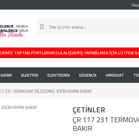
Hoş
RİMİZ TOPTAN FİYATLARIMIZLA ALIŞVERİŞ YAPABİLMEK İÇİN LÜTFEN İL
İSAYAR
ELEKTRİK
ELEKTRONİK
GÜVENLİK
HIRDAVAT
TE
17 231 TERMOVAT REZİSTANS 30CM KIVRIK BAKIR
ÇETİNLER
ÇR 117 231 TERMOV
BAKIR