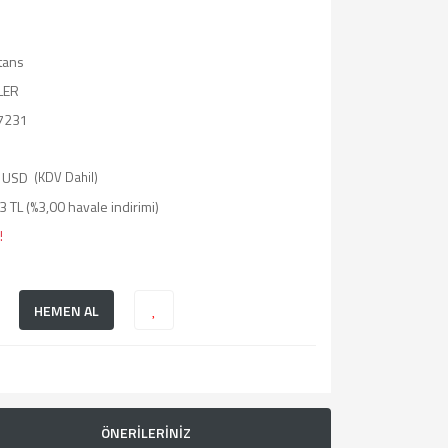
tans
LER
7231
 USD
(KDV Dahil)
 TL (%3,00 havale indirimi)
!
HEMEN AL
ÖNERİLERİNİZ