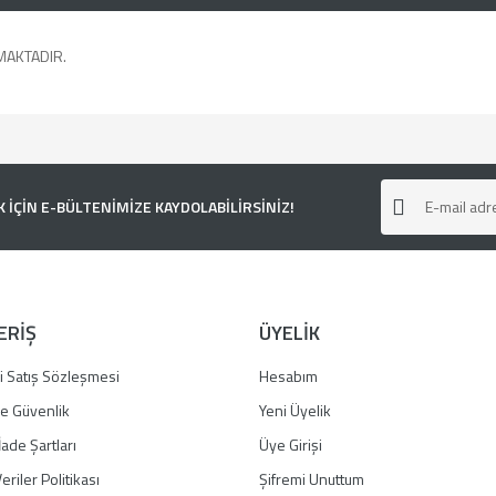
MAKTADIR.
e diğer konularda yetersiz gördüğünüz noktaları öneri formunu kullanarak tarafımı
ÇİN E-BÜLTENİMİZE KAYDOLABİLİRSİNİZ!
ERİŞ
ÜYELİK
i Satış Sözleşmesi
Hesabım
 ve Güvenlik
Yeni Üyelik
İade Şartları
Üye Girişi
Gönder
eriler Politikası
Şifremi Unuttum