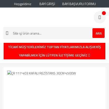
Hoşgeldiniz
BAYİ GİRİŞİ
BAYİ BAŞVURU FORMU
ARA
TİCARİ MÜŞTERİLERİMİZ TOPTAN FİYATLARIMIZLA ALIŞVERİŞ
YAPABİLMEK İÇİN LÜTFEN İLETİŞİME GEÇİNİZ