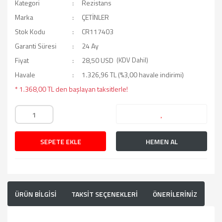
Kategori
Rezistans
Marka
ÇETİNLER
Stok Kodu
CR117403
Garanti Süresi
24 Ay
Fiyat
28,50 USD
(KDV Dahil)
Havale
1.326,96 TL (%3,00 havale indirimi)
* 1.368,00 TL den başlayan taksitlerle!
SEPETE EKLE
HEMEN AL
ÜRÜN BİLGİSİ
TAKSİT SEÇENEKLERİ
ÖNERİLERİNİZ