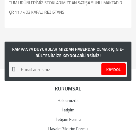
TÜM ÜRÜNLERİMİZ STOKLARIMIZDAN SATIŞA SUNULMAKTADIR.
ÇR 117 403 KAFALI REZİSTANS
Bu ürünün fiyat bilgisi, resim, ürün açıklamalarında ve diğer
konularda yetersiz gördüğünüz noktaları öneri formunu
kullanarak tarafımıza iletebilirsiniz.
Görüş ve önerileriniz için teşekkür ederiz.
KAMPANYA DUYURULARIMIZDAN HABERDAR OLMAK İÇİN E-
BÜLTENİMİZE KAYDOLABİLİRSİNİZ!
Ürün resmi kalitesiz, bozuk veya görüntülenemiyor.
KAYDOL
Ürün açıklamasında eksik bilgiler bulunuyor.
Ürün bilgilerinde hatalar bulunuyor.
KURUMSAL
Ürün fiyatı diğer sitelerden daha pahalı.
Bu ürüne benzer farklı alternatifler olmalı.
Hakkımızda
İletişim
İletişim Formu
Havale Bildirim Formu