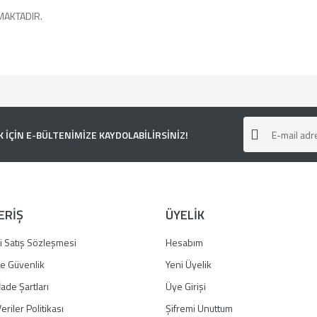
MAKTADIR.
e diğer konularda yetersiz gördüğünüz noktaları öneri formunu kullanarak tarafımı
ÇİN E-BÜLTENİMİZE KAYDOLABİLİRSİNİZ!
ERİŞ
ÜYELİK
i Satış Sözleşmesi
Hesabım
 ve Güvenlik
Yeni Üyelik
İade Şartları
Üye Girişi
Gönder
eriler Politikası
Şifremi Unuttum