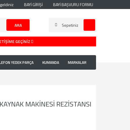
geldiniz
BAYİ GİRİŞİ
BAYİ BAŞVURU FORMU
ARA
Sepetiniz
ETİŞİME GEÇİNİZ
LEFON YEDEK PARÇA
KUMANDA
MARKALAR
 KAYNAK MAKİNESİ REZİSTANSI