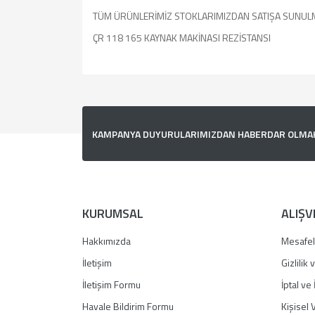
TÜM ÜRÜNLERİMİZ STOKLARIMIZDAN SATIŞA SUNUL
ÇR 118 165 KAYNAK MAKİNASI REZİSTANSI
Bu ürünün fiyat bilgisi, resim, ürün açıklamalarında v
Görüş ve önerileriniz için teşekkür ederiz.
Ürün resmi kalitesiz, bozuk veya görüntülenemiyor.
KAMPANYA DUYURULARIMIZDAN HABERDAR OLMAK İ
Ürün açıklamasında eksik bilgiler bulunuyor.
Ürün bilgilerinde hatalar bulunuyor.
Ürün fiyatı diğer sitelerden daha pahalı.
Bu ürüne benzer farklı alternatifler olmalı.
KURUMSAL
ALIŞV
Hakkımızda
Mesafel
İletişim
Gizlilik
İletişim Formu
İptal ve 
Havale Bildirim Formu
Kişisel V