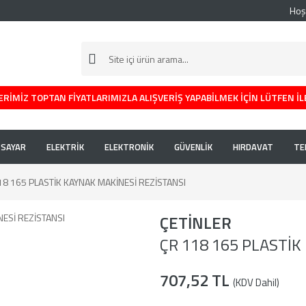
Hoş
RİMİZ TOPTAN FİYATLARIMIZLA ALIŞVERİŞ YAPABİLMEK İÇİN LÜTFEN İL
İSAYAR
ELEKTRİK
ELEKTRONİK
GÜVENLİK
HIRDAVAT
TE
18 165 PLASTİK KAYNAK MAKİNESİ REZİSTANSI
ÇETİNLER
ÇR 118 165 PLASTİK
707,52 TL
(KDV Dahil)