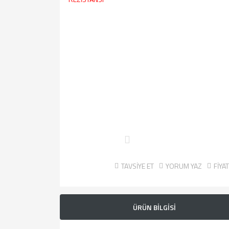
TAVSİYE ET
YORUM YAZ
FİYA
ÜRÜN BİLGİSİ