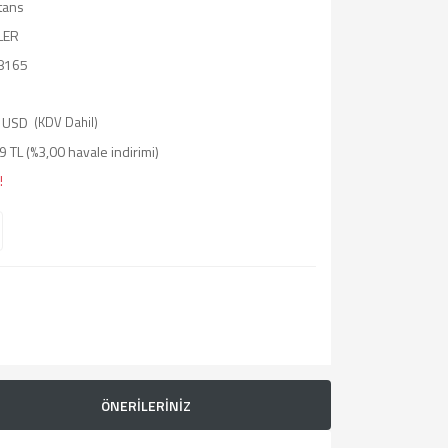
tans
LER
8165
 USD
(KDV Dahil)
 TL (%3,00 havale indirimi)
!
ÖNERİLERİNİZ