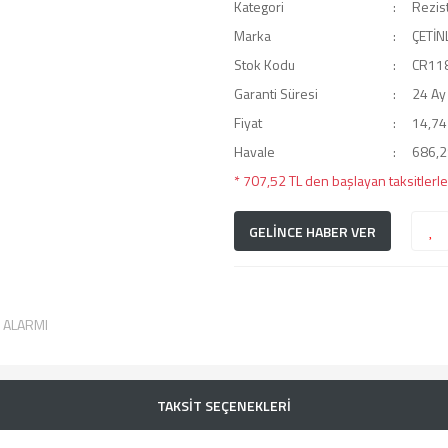
Kategori
Rezis
Marka
ÇETİN
Stok Kodu
CR11
Garanti Süresi
24 Ay
Fiyat
14,74
Havale
686,29
* 707,52 TL den başlayan taksitlerle
GELİNCE HABER VER
T ALARMI
TAKSİT SEÇENEKLERİ