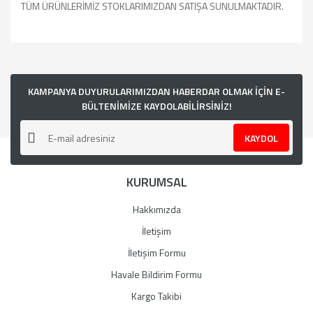
TÜM ÜRÜNLERİMİZ STOKLARIMIZDAN SATIŞA SUNULMAKTADIR.
Bu ürünün fiyat bilgisi, resim, ürün açıklamalarında ve diğer
konularda yetersiz gördüğünüz noktaları öneri formunu
kullanarak tarafımıza iletebilirsiniz.
Görüş ve önerileriniz için teşekkür ederiz.
KAMPANYA DUYURULARIMIZDAN HABERDAR OLMAK İÇİN E-
BÜLTENİMİZE KAYDOLABİLİRSİNİZ!
Ürün resmi kalitesiz, bozuk veya görüntülenemiyor.
KAYDOL
Ürün açıklamasında eksik bilgiler bulunuyor.
Ürün bilgilerinde hatalar bulunuyor.
KURUMSAL
Ürün fiyatı diğer sitelerden daha pahalı.
Bu ürüne benzer farklı alternatifler olmalı.
Hakkımızda
İletişim
İletişim Formu
Havale Bildirim Formu
Gönder
Kargo Takibi