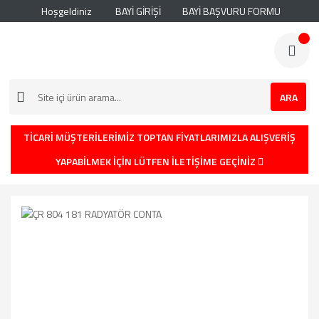
Hoşgeldiniz
BAYİ GİRİŞİ
BAYİ BAŞVURU FORMU
ARA
TİCARİ MÜŞTERİLERİMİZ TOPTAN FİYATLARIMIZLA ALIŞVERİŞ
YAPABİLMEK İÇİN LÜTFEN İLETİŞİME GEÇİNİZ