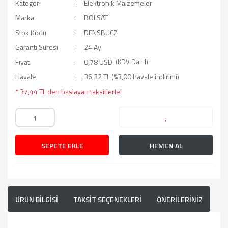
Kategori
Elektronik Malzemeler
Marka
BOLSAT
Stok Kodu
DFNSBUCZ
Garanti Süresi
24 Ay
Fiyat
0,78 USD
(KDV Dahil)
Havale
36,32 TL (%3,00 havale indirimi)
* 37,44 TL den başlayan taksitlerle!
SEPETE EKLE
HEMEN AL
ÜRÜN BİLGİSİ
TAKSİT SEÇENEKLERİ
ÖNERİLERİNİZ