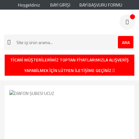
Hoşgeldiniz
BAYİ GİRİŞİ
BAYİ BAŞVURU FORMU
ARA
TİCARİ MÜŞTERİLERİMİZ TOPTAN FİYATLARIMIZLA ALIŞVERİŞ
YAPABİLMEK İÇİN LÜTFEN İLETİŞİME GEÇİNİZ