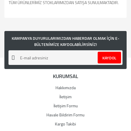
TÜM ÜRÜNLERİMİZ STOKLARIMIZDAN SATIŞA SUNULMAKTADIR.
Bu ürünün fiyat bilgisi, resim, ürün açıklamalarında ve diğer
konularda yetersiz gördüğünüz noktaları öneri formunu
kullanarak tarafımıza iletebilirsiniz.
Görüş ve önerileriniz için teşekkür ederiz.
KAMPANYA DUYURULARIMIZDAN HABERDAR OLMAK İÇİN E-
BÜLTENİMİZE KAYDOLABİLİRSİNİZ!
Ürün resmi kalitesiz, bozuk veya görüntülenemiyor.
KAYDOL
Ürün açıklamasında eksik bilgiler bulunuyor.
Ürün bilgilerinde hatalar bulunuyor.
KURUMSAL
Ürün fiyatı diğer sitelerden daha pahalı.
Bu ürüne benzer farklı alternatifler olmalı.
Hakkımızda
İletişim
İletişim Formu
Havale Bildirim Formu
Gönder
Kargo Takibi