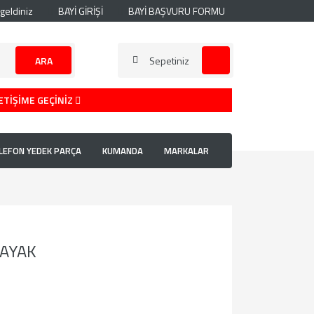
geldiniz
BAYİ GİRİŞİ
BAYİ BAŞVURU FORMU
ARA
Sepetiniz
ETİŞİME GEÇİNİZ
LEFON YEDEK PARÇA
KUMANDA
MARKALAR
 AYAK