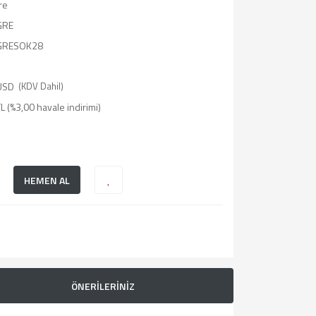
re
GRE
GRESOK28
USD
(KDV Dahil)
L (%3,00 havale indirimi)
HEMEN AL
ÖNERİLERİNİZ