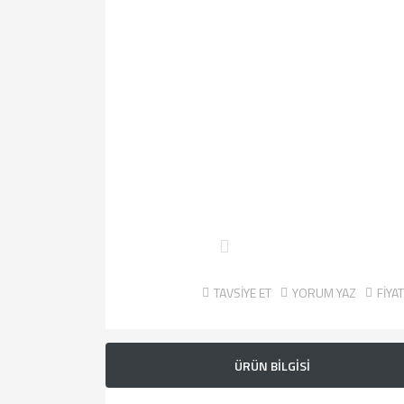
TAVSİYE ET
YORUM YAZ
FİYA
ÜRÜN BİLGİSİ