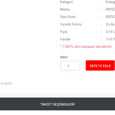
Kategori
Enteg
Marka
ENTE
Stok Kodu
ENTE
Garanti Süresi
24 Ay
Fiyat
0,16 
Havale
7,45 T
* 7,68 TL den başlayan taksitlerle!
Adet
SEPETE EKLE
T ALARMI
TAKSİT SEÇENEKLERİ