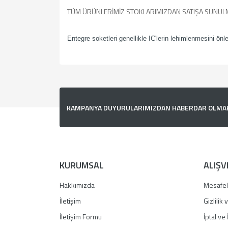
TÜM ÜRÜNLERİMİZ STOKLARIMIZDAN SATIŞA SUNUL
Entegre soketleri genellikle IC'lerin lehimlenmesini önl
Bu ürünün fiyat bilgisi, resim, ürün açıklamalarında v
Görüş ve önerileriniz için teşekkür ederiz.
Ürün resmi kalitesiz, bozuk veya görüntülenemiyor.
KAMPANYA DUYURULARIMIZDAN HABERDAR OLMAK İ
Ürün açıklamasında eksik bilgiler bulunuyor.
Ürün bilgilerinde hatalar bulunuyor.
Ürün fiyatı diğer sitelerden daha pahalı.
Bu ürüne benzer farklı alternatifler olmalı.
KURUMSAL
ALIŞV
Hakkımızda
Mesafel
İletişim
Gizlilik
İletişim Formu
İptal ve 