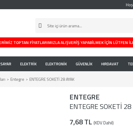
Hoş
RİMİZ TOPTAN FİYATLARIMIZLA ALIŞVERİŞ YAPABİLMEK İÇİN LÜTFEN İL
İSAYAR
ELEKTRİK
ELEKTRONİK
GÜVENLİK
HIRDAVAT
TE
arı
Entegre
ENTEGRE SOKETİ 28 AYAK
ENTEGRE
ENTEGRE SOKETİ 28
7,68 TL
(KDV Dahil)