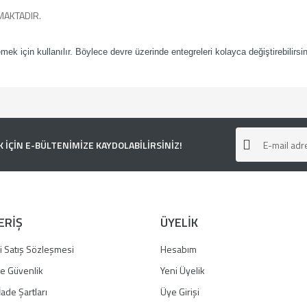
MAKTADIR.
emek için kullanılır. Böylece devre üzerinde entegreleri kolayca değiştirebilirsi
e diğer konularda yetersiz gördüğünüz noktaları öneri formunu kullanarak tarafımı
ÇİN E-BÜLTENİMİZE KAYDOLABİLİRSİNİZ!
ERİŞ
ÜYELİK
i Satış Sözleşmesi
Hesabım
 ve Güvenlik
Yeni Üyelik
İade Şartları
Üye Girişi