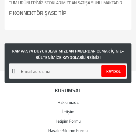
TÜM ÜRÜNLERİMİZ STOKLARIMIZDAN SATIŞA SUNULMAKTADIR.
F KONNEKTÖR ŞASE TİP
Bu ürünün fiyat bilgisi, resim, ürün açıklamalarında ve diğer
konularda yetersiz gördüğünüz noktaları öneri formunu
kullanarak tarafımıza iletebilirsiniz.
Görüş ve önerileriniz için teşekkür ederiz.
KAMPANYA DUYURULARIMIZDAN HABERDAR OLMAK İÇİN E-
BÜLTENİMİZE KAYDOLABİLİRSİNİZ!
Ürün resmi kalitesiz, bozuk veya görüntülenemiyor.
KAYDOL
Ürün açıklamasında eksik bilgiler bulunuyor.
Ürün bilgilerinde hatalar bulunuyor.
KURUMSAL
Ürün fiyatı diğer sitelerden daha pahalı.
Bu ürüne benzer farklı alternatifler olmalı.
Hakkımızda
İletişim
İletişim Formu
Havale Bildirim Formu