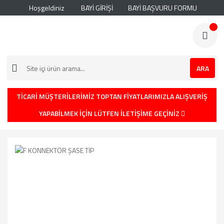
Hoşgeldiniz
BAYİ GİRİŞİ
BAYİ BAŞVURU FORMU
ARA
TİCARİ MÜŞTERİLERİMİZ TOPTAN FİYATLARIMIZLA ALIŞVERİŞ
YAPABİLMEK İÇİN LÜTFEN İLETİŞİME GEÇİNİZ