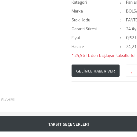
Kategori
Fanla
Marka
BOLS
Stok Kodu
FANT
Garanti Süresi
24 Ay
Fiyat
0,52 
Havale
24,21 
* 24,96 TL den başlayan taksitlerle!
GELİNCE HABER VER
T ALARMI
TAKSİT SEÇENEKLERİ