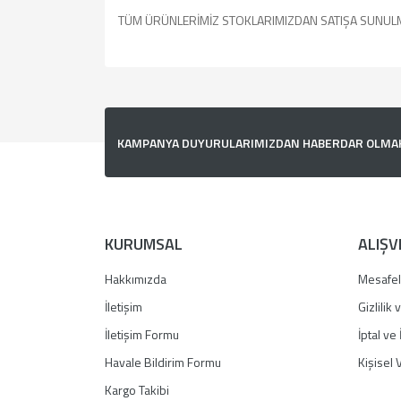
TÜM ÜRÜNLERİMİZ STOKLARIMIZDAN SATIŞA SUNUL
Bu ürünün fiyat bilgisi, resim, ürün açıklamalarında v
Görüş ve önerileriniz için teşekkür ederiz.
Ürün resmi kalitesiz, bozuk veya görüntülenemiyor.
KAMPANYA DUYURULARIMIZDAN HABERDAR OLMAK İ
Ürün açıklamasında eksik bilgiler bulunuyor.
Ürün bilgilerinde hatalar bulunuyor.
Ürün fiyatı diğer sitelerden daha pahalı.
Bu ürüne benzer farklı alternatifler olmalı.
KURUMSAL
ALIŞV
Hakkımızda
Mesafel
İletişim
Gizlilik
İletişim Formu
İptal ve 
Havale Bildirim Formu
Kişisel V
Kargo Takibi