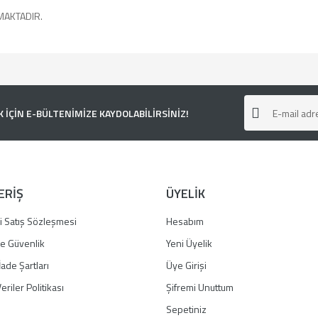
MAKTADIR.
e diğer konularda yetersiz gördüğünüz noktaları öneri formunu kullanarak tarafımı
ÇİN E-BÜLTENİMİZE KAYDOLABİLİRSİNİZ!
ERİŞ
ÜYELİK
i Satış Sözleşmesi
Hesabım
 ve Güvenlik
Yeni Üyelik
İade Şartları
Üye Girişi
Gönder
eriler Politikası
Şifremi Unuttum
Sepetiniz