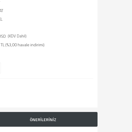
r
AT
EL
USD
(KDV Dahil)
TL (%3,00 havale indirimi)
ÖNERİLERİNİZ