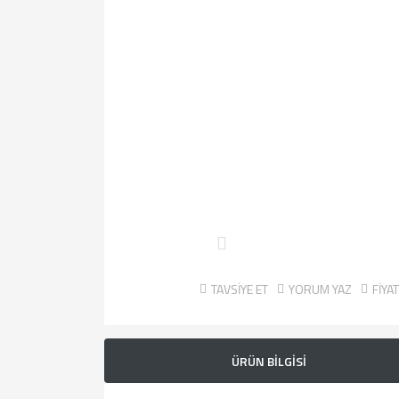
TAVSİYE ET
YORUM YAZ
FİYA
ÜRÜN BİLGİSİ