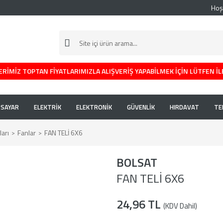
Hoş
RİMİZ TOPTAN FİYATLARIMIZLA ALIŞVERİŞ YAPABİLMEK İÇİN LÜTFEN İL
İSAYAR
ELEKTRİK
ELEKTRONİK
GÜVENLİK
HIRDAVAT
TE
arı
Fanlar
FAN TELİ 6X6
BOLSAT
FAN TELİ 6X6
24,96 TL
(KDV Dahil)