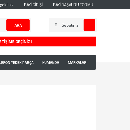
geldiniz
BAYİ GİRİŞİ
BAYİ BAŞVURU FORMU
ARA
Sepetiniz
ETİŞİME GEÇİNİZ
LEFON YEDEK PARÇA
KUMANDA
MARKALAR