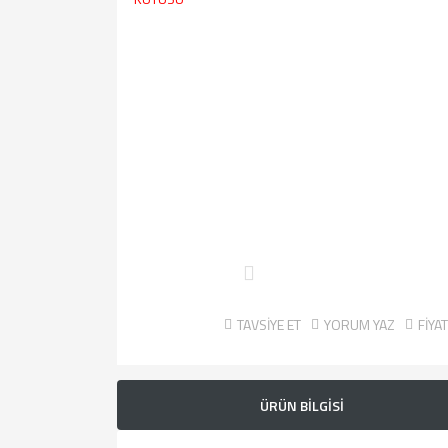
TAVSİYE ET
YORUM YAZ
FİYA
ÜRÜN BİLGİSİ