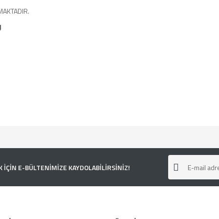
MAKTADIR.
U
e diğer konularda yetersiz gördüğünüz noktaları öneri formunu kullanarak tarafımı
ÇİN E-BÜLTENİMİZE KAYDOLABİLİRSİNİZ!