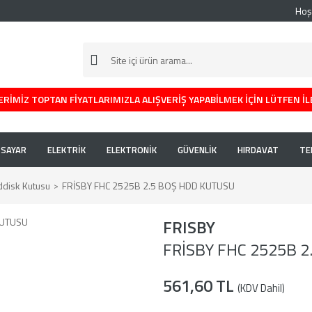
Hoş
RİMİZ TOPTAN FİYATLARIMIZLA ALIŞVERİŞ YAPABİLMEK İÇİN LÜTFEN İL
İSAYAR
ELEKTRİK
ELEKTRONİK
GÜVENLİK
HIRDAVAT
TE
ddisk Kutusu
FRİSBY FHC 2525B 2.5 BOŞ HDD KUTUSU
FRISBY
FRİSBY FHC 2525B 
561,60 TL
(KDV Dahil)