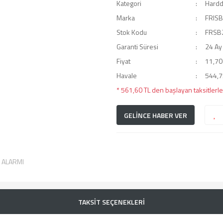
Kategori
Hardd
Marka
FRISB
Stok Kodu
FRSB
Garanti Süresi
24 Ay
Fiyat
11,70
Havale
544,75
* 561,60 TL den başlayan taksitlerle
GELİNCE HABER VER
T ALARMI
TAKSİT SEÇENEKLERİ