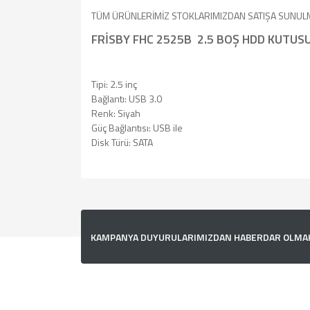
TÜM ÜRÜNLERİMİZ STOKLARIMIZDAN SATIŞA SUNUL
FRİSBY FHC 2525B 2.5 BOŞ HDD KUTUS
Tipi: 2.5 inç
Bağlantı: USB 3.0
Renk: Siyah
Güç Bağlantısı: USB ile
Disk Türü: SATA
Bu ürünün fiyat bilgisi, resim, ürün açıklamalarında v
Görüş ve önerileriniz için teşekkür ederiz.
Ürün resmi kalitesiz, bozuk veya görüntülenemiyor.
KAMPANYA DUYURULARIMIZDAN HABERDAR OLMAK İ
Ürün açıklamasında eksik bilgiler bulunuyor.
Ürün bilgilerinde hatalar bulunuyor.
Ürün fiyatı diğer sitelerden daha pahalı.
Bu ürüne benzer farklı alternatifler olmalı.