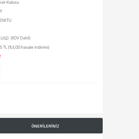
isk Kutusu
Y
25KTU
 USD
(KDV Dahil)
 TL (%3,00 havale indirimi)
!
ÖNERİLERİNİZ