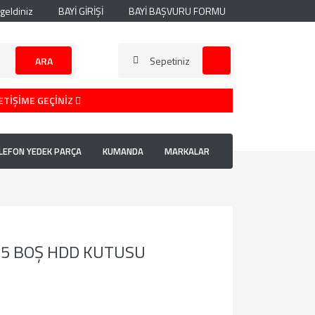
geldiniz
BAYİ GİRİŞİ
BAYİ BAŞVURU FORMU
ARA
Sepetiniz
ETİŞİME GEÇİNİZ
LEFON YEDEK PARÇA
KUMANDA
MARKALAR
2.5 BOŞ HDD KUTUSU