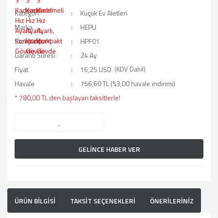
Kategori
Küçük Ev Aletleri
Marka
HEPU
Stok Kodu
HPF01
Garanti Süresi
24 Ay
Fiyat
16,25 USD
(KDV Dahil)
Havale
756,60 TL (%3,00 havale indirimi)
* 780,00 TL den başlayan taksitlerle!
GELİNCE HABER VER
ÜRÜN BİLGİSİ
TAKSİT SEÇENEKLERİ
ÖNERİLERİNİZ