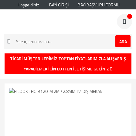
Hoşgeldiniz
BAYİ GİRİŞİ
BAYİ BAŞVURU FORMU
ARA
TİCARİ MÜŞTERİLERİMİZ TOPTAN FİYATLARIMIZLA ALIŞVERİŞ
YAPABİLMEK İÇİN LÜTFEN İLETİŞİME GEÇİNİZ