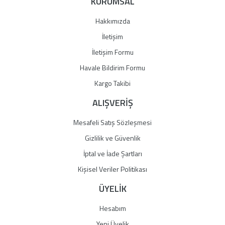
KURUMSAL
Ürün fiyatı diğer sitelerden daha pahalı.
Bu ürüne benzer farklı alternatifler olmalı.
Hakkımızda
İletişim
İletişim Formu
Havale Bildirim Formu
Gönder
Kargo Takibi
ALIŞVERİŞ
Mesafeli Satış Sözleşmesi
Gizlilik ve Güvenlik
İptal ve İade Şartları
Kişisel Veriler Politikası
ÜYELİK
Hesabım
Yeni Üyelik