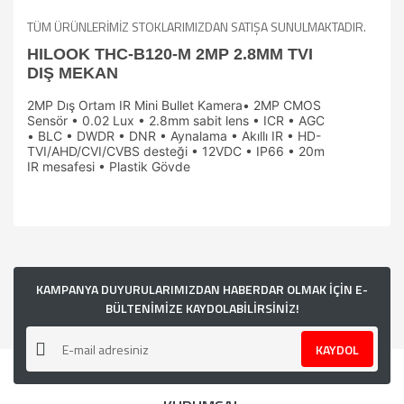
TÜM ÜRÜNLERİMİZ STOKLARIMIZDAN SATIŞA SUNULMAKTADIR.
HILOOK THC-B120-M 2MP 2.8MM TVI
DIŞ MEKAN
2MP Dış Ortam IR Mini Bullet Kamera• 2MP CMOS
Sensör • 0.02 Lux • 2.8mm sabit lens • ICR • AGC
• BLC • DWDR • DNR • Aynalama • Akıllı IR • HD-
TVI/AHD/CVI/CVBS desteği • 12VDC • IP66 • 20m
IR mesafesi • Plastik Gövde
Bu ürünün fiyat bilgisi, resim, ürün açıklamalarında ve diğer
konularda yetersiz gördüğünüz noktaları öneri formunu
kullanarak tarafımıza iletebilirsiniz.
Görüş ve önerileriniz için teşekkür ederiz.
KAMPANYA DUYURULARIMIZDAN HABERDAR OLMAK İÇİN E-
BÜLTENİMİZE KAYDOLABİLİRSİNİZ!
Ürün resmi kalitesiz, bozuk veya görüntülenemiyor.
KAYDOL
Ürün açıklamasında eksik bilgiler bulunuyor.
Ürün bilgilerinde hatalar bulunuyor.