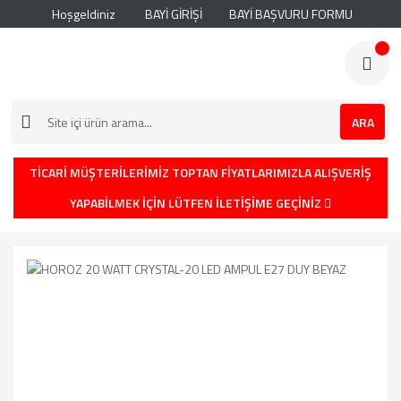
Hoşgeldiniz
BAYİ GİRİŞİ
BAYİ BAŞVURU FORMU
ARA
TİCARİ MÜŞTERİLERİMİZ TOPTAN FİYATLARIMIZLA ALIŞVERİŞ
YAPABİLMEK İÇİN LÜTFEN İLETİŞİME GEÇİNİZ