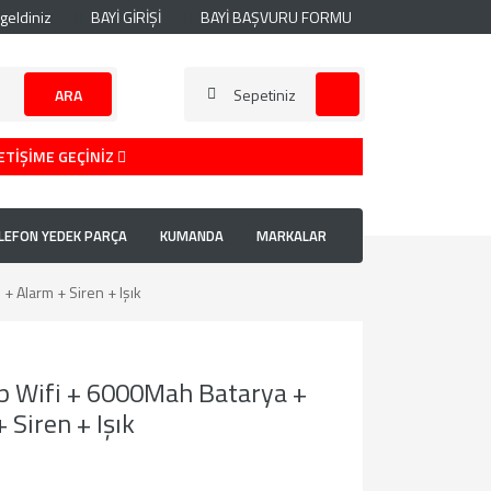
geldiniz
BAYİ GİRİŞİ
BAYİ BAŞVURU FORMU
ARA
Sepetiniz
ETİŞİME GEÇİNİZ
LEFON YEDEK PARÇA
KUMANDA
MARKALAR
 Alarm + Siren + Işık
 Wifi + 6000Mah Batarya +
 Siren + Işık