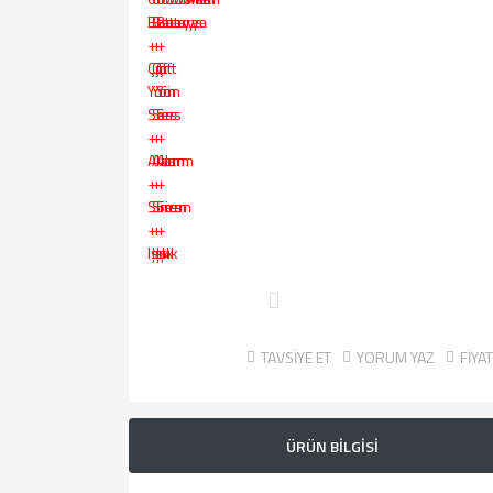
TAVSİYE ET
YORUM YAZ
FİYA
ÜRÜN BİLGİSİ