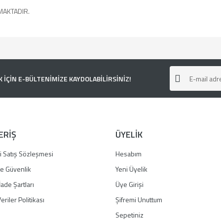
MAKTADIR.
e diğer konularda yetersiz gördüğünüz noktaları öneri formunu kullanarak tarafımı
ÇİN E-BÜLTENİMİZE KAYDOLABİLİRSİNİZ!
ERİŞ
ÜYELİK
i Satış Sözleşmesi
Hesabım
 ve Güvenlik
Yeni Üyelik
İade Şartları
Üye Girişi
Gönder
eriler Politikası
Şifremi Unuttum
Sepetiniz