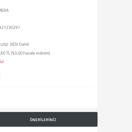
AMERA
927230297
 USD
(KDV Dahil)
60 TL (%3,00 havale indirimi)
le!
ÖNERİLERİNİZ