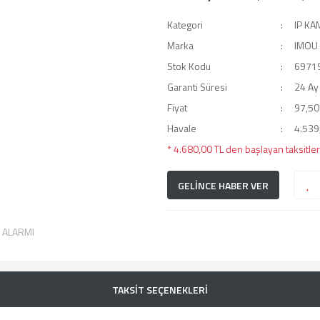
Kategori
IP K
Marka
IMOU
Stok Kodu
6971
Garanti Süresi
24 Ay
Fiyat
97,50
Havale
4.539,
* 4.680,00 TL den başlayan taksitler
GELİNCE HABER VER
T ALARMI
TAKSİT SEÇENEKLERİ