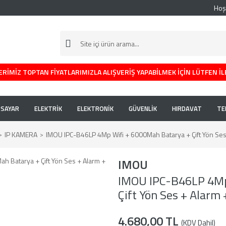
Hoş
RİMİZ TOPTAN FİYATLARIMIZLA ALIŞVERİŞ YAPABİLMEK İÇİN LÜTFEN İL
İSAYAR
ELEKTRİK
ELEKTRONİK
GÜVENLİK
HIRDAVAT
TE
IP KAMERA
IMOU IPC-B46LP 4Mp Wifi + 6000Mah Batarya + Çift Yön Ses +
IMOU
IMOU IPC-B46LP 4Mp
Çift Yön Ses + Alarm +
4.680,00 TL
(KDV Dahil)