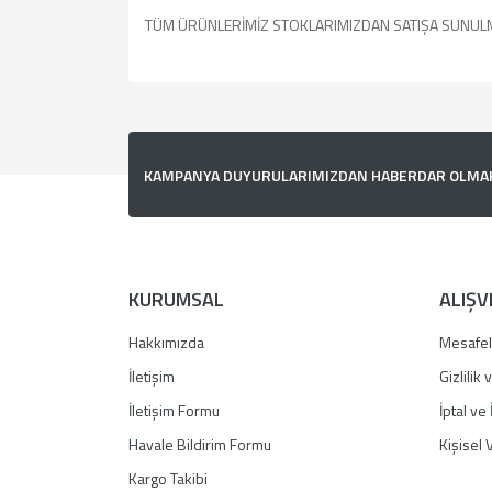
TÜM ÜRÜNLERİMİZ STOKLARIMIZDAN SATIŞA SUNUL
Bu ürünün fiyat bilgisi, resim, ürün açıklamalarında v
Görüş ve önerileriniz için teşekkür ederiz.
Ürün resmi kalitesiz, bozuk veya görüntülenemiyor.
KAMPANYA DUYURULARIMIZDAN HABERDAR OLMAK İ
Ürün açıklamasında eksik bilgiler bulunuyor.
Ürün bilgilerinde hatalar bulunuyor.
Ürün fiyatı diğer sitelerden daha pahalı.
Bu ürüne benzer farklı alternatifler olmalı.
KURUMSAL
ALIŞV
Hakkımızda
Mesafel
İletişim
Gizlilik
İletişim Formu
İptal ve 
Havale Bildirim Formu
Kişisel V
Kargo Takibi