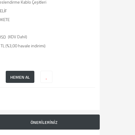
eslendirme Kablo Çeşitleri
ELİF
OKETE
USD
(KDV Dahil)
TL (%3,00 havale indirimi)
HEMEN AL
ÖNERİLERİNİZ