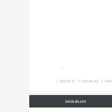
TAVSİYE ET
YORUM YAZ
FİYA
ÜRÜN BİLGİSİ