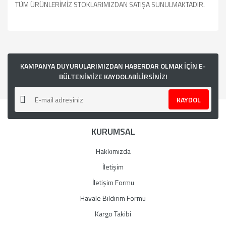
TÜM ÜRÜNLERİMİZ STOKLARIMIZDAN SATIŞA SUNULMAKTADIR.
Bu ürünün fiyat bilgisi, resim, ürün açıklamalarında ve diğer
konularda yetersiz gördüğünüz noktaları öneri formunu
kullanarak tarafımıza iletebilirsiniz.
Görüş ve önerileriniz için teşekkür ederiz.
KAMPANYA DUYURULARIMIZDAN HABERDAR OLMAK İÇİN E-
BÜLTENİMİZE KAYDOLABİLİRSİNİZ!
Ürün resmi kalitesiz, bozuk veya görüntülenemiyor.
KAYDOL
Ürün açıklamasında eksik bilgiler bulunuyor.
Ürün bilgilerinde hatalar bulunuyor.
KURUMSAL
Ürün fiyatı diğer sitelerden daha pahalı.
Bu ürüne benzer farklı alternatifler olmalı.
Hakkımızda
İletişim
İletişim Formu
Havale Bildirim Formu
Gönder
Kargo Takibi