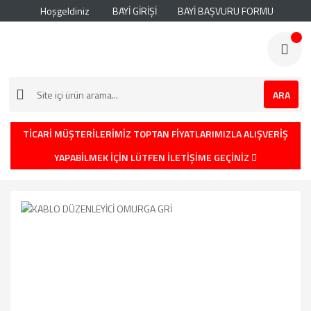
Hoşgeldiniz
BAYİ GİRİŞİ
BAYİ BAŞVURU FORMU
ARA
TİCARİ MÜŞTERİLERİMİZ TOPTAN FİYATLARIMIZLA ALIŞVERİŞ
YAPABİLMEK İÇİN LÜTFEN İLETİŞİME GEÇİNİZ