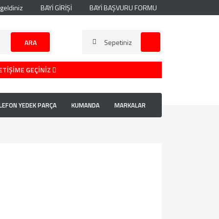
geldiniz
BAYİ GİRİŞİ
BAYİ BAŞVURU FORMU
ARA
Sepetiniz
ETİŞİME GEÇİNİZ
LEFON YEDEK PARÇA
KUMANDA
MARKALAR