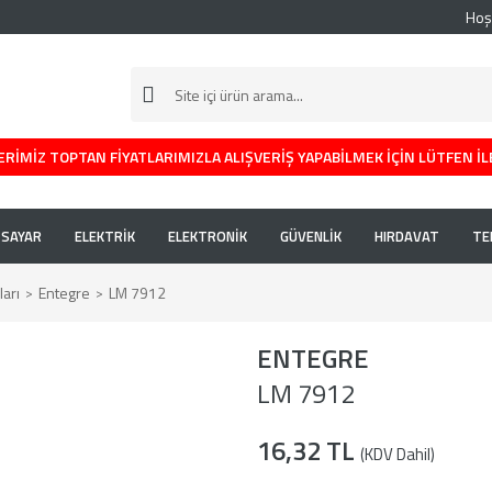
Hoş
RİMİZ TOPTAN FİYATLARIMIZLA ALIŞVERİŞ YAPABİLMEK İÇİN LÜTFEN İL
İSAYAR
ELEKTRİK
ELEKTRONİK
GÜVENLİK
HIRDAVAT
TE
arı
Entegre
LM 7912
ENTEGRE
LM 7912
16,32 TL
(KDV Dahil)