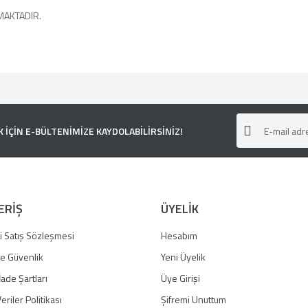
MAKTADIR.
e diğer konularda yetersiz gördüğünüz noktaları öneri formunu kullanarak tarafımı
ÇİN E-BÜLTENİMİZE KAYDOLABİLİRSİNİZ!
ERİŞ
ÜYELİK
i Satış Sözleşmesi
Hesabım
 ve Güvenlik
Yeni Üyelik
İade Şartları
Üye Girişi
Gönder
eriler Politikası
Şifremi Unuttum