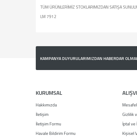
TÜM ÜRÜNLERİMİZ STOKLARIMIZDAN SATIŞA SUNUL
LM 7912
Bu ürünün fiyat bilgisi, resim, ürün açıklamalarında v
Görüş ve önerileriniz için teşekkür ederiz.
Ürün resmi kalitesiz, bozuk veya görüntülenemiyor.
KAMPANYA DUYURULARIMIZDAN HABERDAR OLMAK İ
Ürün açıklamasında eksik bilgiler bulunuyor.
Ürün bilgilerinde hatalar bulunuyor.
Ürün fiyatı diğer sitelerden daha pahalı.
Bu ürüne benzer farklı alternatifler olmalı.
KURUMSAL
ALIŞV
Hakkımızda
Mesafel
İletişim
Gizlilik
İletişim Formu
İptal ve 
Havale Bildirim Formu
Kişisel V