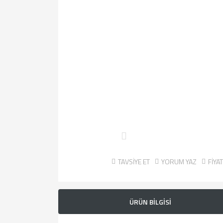
TAVSİYE ET
YORUM YAZ
FİYA
ÜRÜN BİLGİSİ