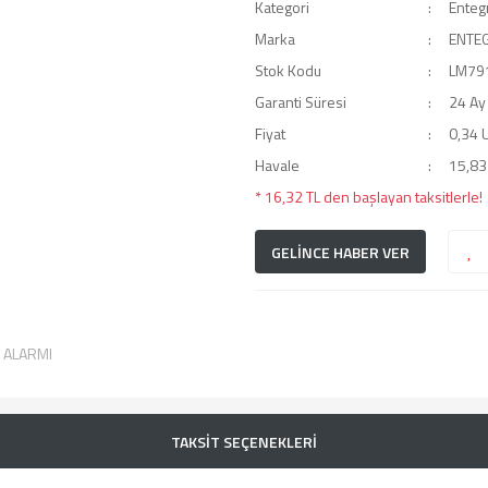
Kategori
Enteg
Marka
ENTE
Stok Kodu
LM79
Garanti Süresi
24 Ay
Fiyat
0,34 
Havale
15,83 
* 16,32 TL den başlayan taksitlerle!
GELİNCE HABER VER
T ALARMI
TAKSİT SEÇENEKLERİ