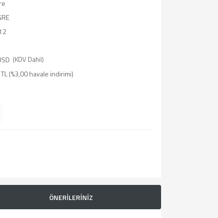
re
GRE
12
USD
(KDV Dahil)
TL (%3,00 havale indirimi)
ÖNERİLERİNİZ