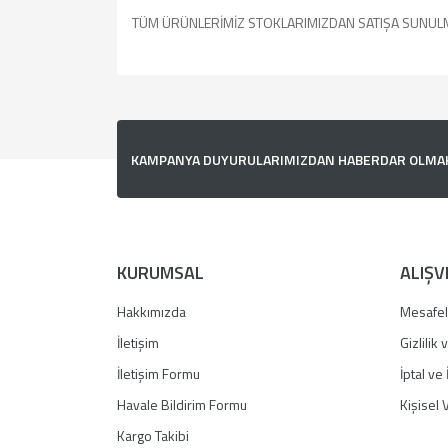
TÜM ÜRÜNLERİMİZ STOKLARIMIZDAN SATIŞA SUNUL
Bu ürünün fiyat bilgisi, resim, ürün açıklamalarında v
Görüş ve önerileriniz için teşekkür ederiz.
Ürün resmi kalitesiz, bozuk veya görüntülenemiyor.
KAMPANYA DUYURULARIMIZDAN HABERDAR OLMAK İ
Ürün açıklamasında eksik bilgiler bulunuyor.
Ürün bilgilerinde hatalar bulunuyor.
Ürün fiyatı diğer sitelerden daha pahalı.
Bu ürüne benzer farklı alternatifler olmalı.
KURUMSAL
ALIŞV
Hakkımızda
Mesafel
İletişim
Gizlilik
İletişim Formu
İptal ve 
Havale Bildirim Formu
Kişisel V
Kargo Takibi