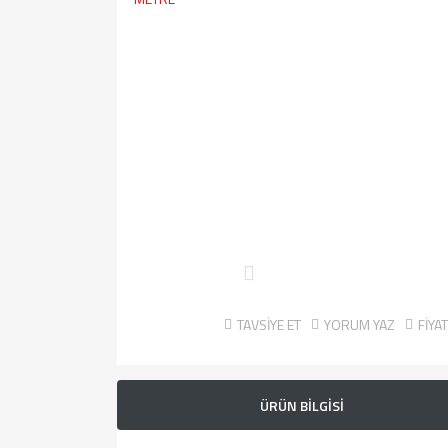
TAVSİYE ET
YORUM YAZ
FİYA
ÜRÜN BİLGİSİ