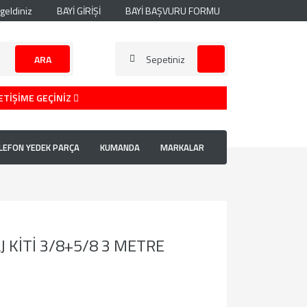
geldiniz
BAYİ GİRİŞİ
BAYİ BAŞVURU FORMU
ARA
Sepetiniz
ETİŞİME GEÇİNİZ
LEFON YEDEK PARÇA
KUMANDA
MARKALAR
 KİTİ 3/8+5/8 3 METRE