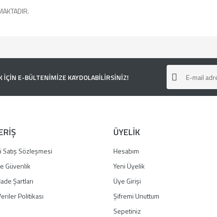
MAKTADIR.
e diğer konularda yetersiz gördüğünüz noktaları öneri formunu kullanarak tarafımı
ÇİN E-BÜLTENİMİZE KAYDOLABİLİRSİNİZ!
ERİŞ
ÜYELİK
i Satış Sözleşmesi
Hesabım
 ve Güvenlik
Yeni Üyelik
İade Şartları
Üye Girişi
Gönder
eriler Politikası
Şifremi Unuttum
Sepetiniz