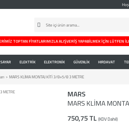
Hoş
RİMİZ TOPTAN FİYATLARIMIZLA ALIŞVERİŞ YAPABİLMEK İÇİN LÜTFEN İL
İSAYAR
ELEKTRİK
ELEKTRONİK
GÜVENLİK
HIRDAVAT
TE
arı
MARS KLİMA MONTAJ KİTİ 3/8+5/8 3 METRE
MARS
MARS KLİMA MONTAJ
750,75 TL
(KDV Dahil)