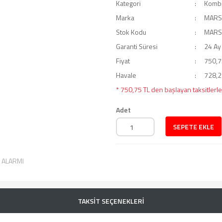
Kategori
Kombi
Marka
MARS
Stok Kodu
MARS
Garanti Süresi
24 Ay
Fiyat
750,7
Havale
728,23
* 750,75 TL den başlayan taksitlerle
Adet
SEPETE EKLE
T ALARMI
TAKSİT SEÇENEKLERİ