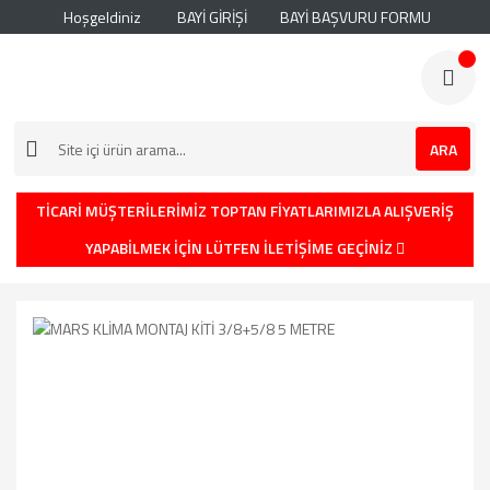
Hoşgeldiniz
BAYİ GİRİŞİ
BAYİ BAŞVURU FORMU
ARA
TİCARİ MÜŞTERİLERİMİZ TOPTAN FİYATLARIMIZLA ALIŞVERİŞ
YAPABİLMEK İÇİN LÜTFEN İLETİŞİME GEÇİNİZ