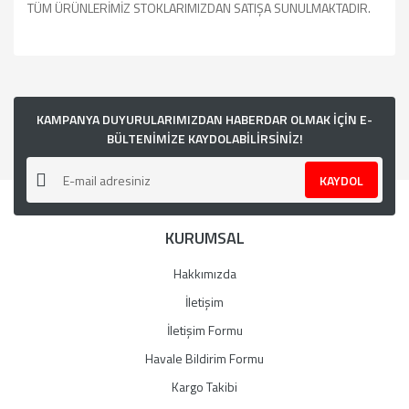
TÜM ÜRÜNLERİMİZ STOKLARIMIZDAN SATIŞA SUNULMAKTADIR.
Bu ürünün fiyat bilgisi, resim, ürün açıklamalarında ve diğer
konularda yetersiz gördüğünüz noktaları öneri formunu
kullanarak tarafımıza iletebilirsiniz.
Görüş ve önerileriniz için teşekkür ederiz.
KAMPANYA DUYURULARIMIZDAN HABERDAR OLMAK İÇİN E-
BÜLTENİMİZE KAYDOLABİLİRSİNİZ!
Ürün resmi kalitesiz, bozuk veya görüntülenemiyor.
KAYDOL
Ürün açıklamasında eksik bilgiler bulunuyor.
Ürün bilgilerinde hatalar bulunuyor.
KURUMSAL
Ürün fiyatı diğer sitelerden daha pahalı.
Bu ürüne benzer farklı alternatifler olmalı.
Hakkımızda
İletişim
İletişim Formu
Havale Bildirim Formu
Gönder
Kargo Takibi