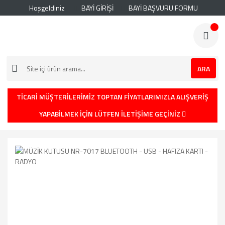
Hoşgeldiniz
BAYİ GİRİŞİ
BAYİ BAŞVURU FORMU
ARA
TİCARİ MÜŞTERİLERİMİZ TOPTAN FİYATLARIMIZLA ALIŞVERİŞ
YAPABİLMEK İÇİN LÜTFEN İLETİŞİME GEÇİNİZ