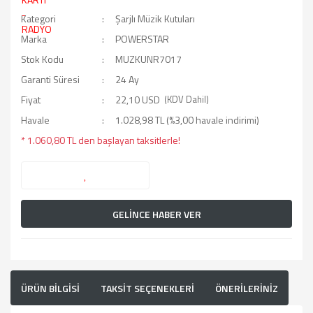
Kategori
Şarjlı Müzik Kutuları
Marka
POWERSTAR
Stok Kodu
MUZKUNR7017
Garanti Süresi
24 Ay
Fiyat
22,10 USD
(KDV Dahil)
Havale
1.028,98 TL (%3,00 havale indirimi)
* 1.060,80 TL den başlayan taksitlerle!
GELİNCE HABER VER
ÜRÜN BİLGİSİ
TAKSİT SEÇENEKLERİ
ÖNERİLERİNİZ