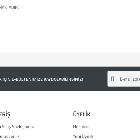
MAKTADIR.
e diğer konularda yetersiz gördüğünüz noktaları öneri formunu kullanarak tarafımı
ÇİN E-BÜLTENİMİZE KAYDOLABİLİRSİNİZ!
ERİŞ
ÜYELİK
i Satış Sözleşmesi
Hesabım
 ve Güvenlik
Yeni Üyelik