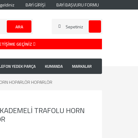
geldiniz
BAYİ GİRİŞİ
BAYİ BAŞVURU FORMU
ARA
Sepetiniz
ETİŞİME GEÇİNİZ
LEFON YEDEK PARÇA
KUMANDA
MARKALAR
HORN HOPARLÖR HOPARLÖR
KADEMELİ TRAFOLU HORN
ÖR