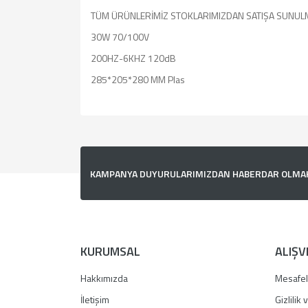
TÜM ÜRÜNLERİMİZ STOKLARIMIZDAN SATIŞA SUNUL
30W 70/100V
200HZ-6KHZ 120dB
285*205*280 MM Plas
Bu ürünün fiyat bilgisi, resim, ürün açıklamalarında v
Görüş ve önerileriniz için teşekkür ederiz.
Ürün resmi kalitesiz, bozuk veya görüntülenemiyor.
KAMPANYA DUYURULARIMIZDAN HABERDAR OLMAK İ
Ürün açıklamasında eksik bilgiler bulunuyor.
Ürün bilgilerinde hatalar bulunuyor.
Ürün fiyatı diğer sitelerden daha pahalı.
Bu ürüne benzer farklı alternatifler olmalı.
KURUMSAL
ALIŞV
Hakkımızda
Mesafel
İletişim
Gizlilik