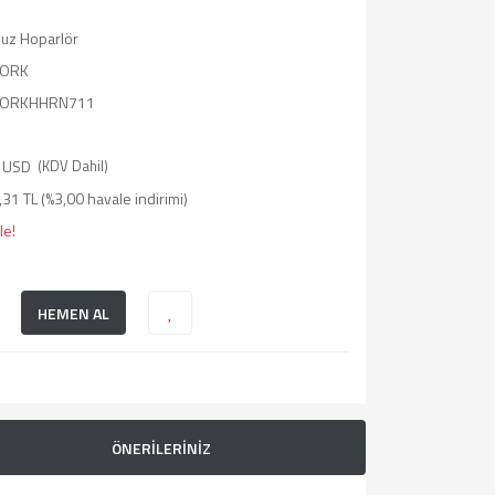
suz Hoparlör
ORK
ORKHHRN711
 USD
(KDV Dahil)
31 TL (%3,00 havale indirimi)
le!
HEMEN AL
ÖNERİLERİNİZ