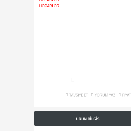
TAVSİYE ET
YORUM YAZ
FİYA
ÜRÜN BİLGİSİ