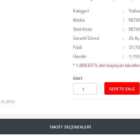
Kategori
Trafo
Marka
NETW
Stok Kodu
NETW
Garanti Süresi
24 Ay
Fiyat
37,70
Havale
1.755,
* 1.809,60 TL den başlayan taksitler
Adet
SEPETE EKLE
T ALARMI
TAKSİT SEÇENEKLERİ