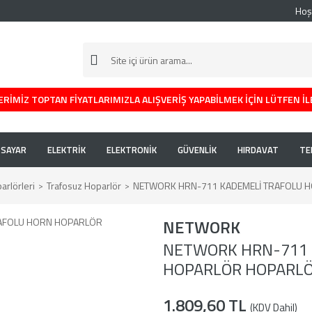
Hoş
RİMİZ TOPTAN FİYATLARIMIZLA ALIŞVERİŞ YAPABİLMEK İÇİN LÜTFEN İL
İSAYAR
ELEKTRİK
ELEKTRONİK
GÜVENLİK
HIRDAVAT
TE
rlörleri
Trafosuz Hoparlör
NETWORK HRN-711 KADEMELİ TRAFOLU 
NETWORK
NETWORK HRN-711 
HOPARLÖR HOPARL
1.809,60 TL
(KDV Dahil)